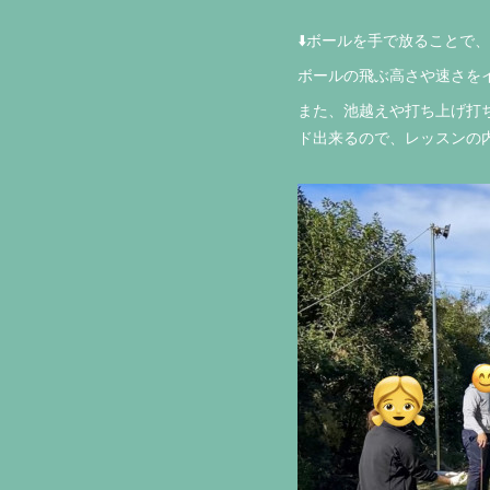
⬇️ボールを手で放ることで
ボールの飛ぶ高さや速さをイ
また、池越えや打ち上げ打
ド出来るので、レッスンの内