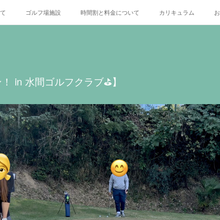
いて
ゴルフ場施設
時間割と料金について
カリキュラム
お
X
 in 水間ゴルフクラブ⛳️】