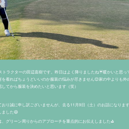
インストラクターの田辺直樹です。昨日はよく降りましたね☔暖かいと思
何を着ればちょうどいいのか服装の悩みが尽きません😌家の中よりも外
認してから服装を決めたいと思います（笑）
ており誠に申し訳ございませんが、去る11月9日（土）のお話になりま
ました😄
は、グリーン周りからのアプローチを重点的にお伝えしました⛳