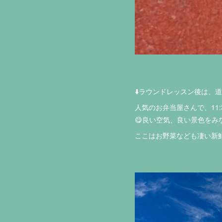
⬇️ラウンドレッスン後は、
人気のお弁当屋さんで、11
😋良い空気、良い景色をみ
ここはお野菜なども凄い新鮮