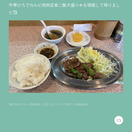
中華ひろでカルビ焼肉定食ご飯大盛り🍚を堪能して帰りまし
た🥰
NAOKIのグルメ情報
(
54
)
庄司ゴルフクラブ
(
87
)
月例杯
(
84
)