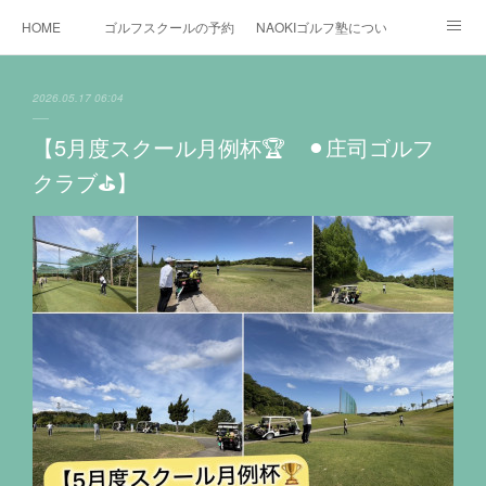
HOME
ゴルフスクールの予約状況
NAOKIゴルフ塾について
ゴルフ場施設
時間割と料金について
カリキュラム
2026.05.17 06:04
お役立ちゴルフ情報
BLOG
YouTube
【5月度スクール月例杯🏆 ⚫︎庄司ゴルフ
クラブ⛳️】
インスタグラム
X