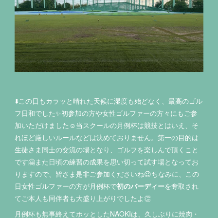
⬇️この日もカラッと晴れた天候に湿度も殆どなく、最高のゴル
フ日和でした✨初参加の方や女性ゴルファーの方々にもご参
加いただけました☺️当スクールの月例杯は競技とはいえ、そ
れほど厳しいルールなどは決めておりません。第一の目的は
生徒さま同士の交流の場となり、ゴルフを楽しんで頂くこと
です🤗また日頃の練習の成果を思い切って試す場となってお
りますので、皆さま是非ご参加くださいね😉ちなみに、この
日女性ゴルファーの方が月例杯で
初のバーディー
を奪取され
てご本人も同伴者も大盛り上がりでしたよ👏
月例杯も無事終えてホッとしたNAOKIは、久しぶりに焼肉・