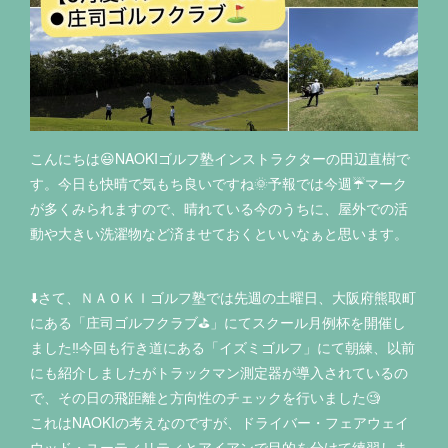
こんにちは😃NAOKIゴルフ塾インストラクターの田辺直樹で
す。今日も快晴で気もち良いですね🌞予報では今週☔マーク
が多くみられますので、晴れている今のうちに、屋外での活
動や大きい洗濯物など済ませておくといいなぁと思います。
⬇️さて、ＮＡＯＫＩゴルフ塾では先週の土曜日、大阪府熊取町
にある「庄司ゴルフクラブ⛳️」にてスクール月例杯を開催し
ました‼️今回も行き道にある「イズミゴルフ」にて朝練、以前
にも紹介しましたがトラックマン測定器が導入されているの
で、その日の飛距離と方向性のチェックを行いました🧐
これはNAOKIの考えなのですが、ドライバー・フェアウェイ
ウッド・ユーティリティとアイアンで目的を分けて練習しま