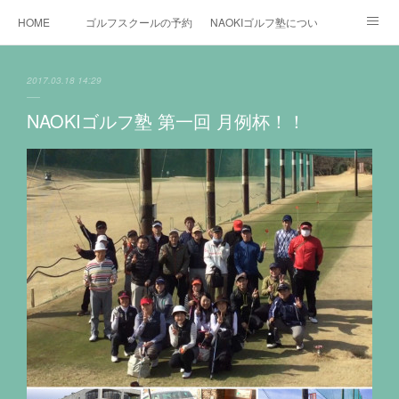
HOME
ゴルフスクールの予約状況
NAOKIゴルフ塾について
ゴルフ場施設
時間割と料金について
カリキュラム
2017.03.18 14:29
お役立ちゴルフ情報
BLOG
YouTube
NAOKIゴルフ塾 第一回 月例杯！！
インスタグラム
X