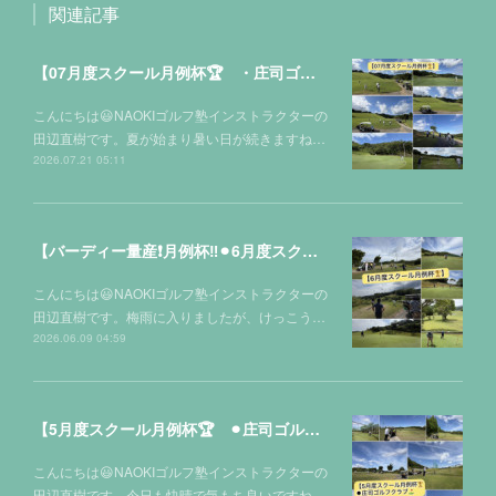
関連記事
【07月度スクール月例杯🏆 ・庄司ゴルフクラブ⛳️】
こんにちは😃NAOKIゴルフ塾インストラクターの
田辺直樹です。夏が始まり暑い日が続きますね…
2026.07.21 05:11
【バーディー量産❗️月例杯‼️⚫︎6月度スクール月例杯🏆】
こんにちは😃NAOKIゴルフ塾インストラクターの
田辺直樹です。梅雨に入りましたが、けっこう…
2026.06.09 04:59
【5月度スクール月例杯🏆 ⚫︎庄司ゴルフクラブ⛳️】
こんにちは😃NAOKIゴルフ塾インストラクターの
田辺直樹です。今日も快晴で気もち良いですね…