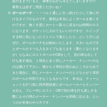
装のままでいると、身体が芯から冷えてしまいますので、
着替えは必ずご用意くださいね！
ボールポーチ・・・
ベルト通しに引っ掛けたりして身に付
けるタイプのものです。最初は本当によくボールを無くす
のですが、無くす度にカートへ取りに戻るのは時間のロス
になります。ポケットに入れてもいいのですが、スイング
する時に気になったりトイレで落としたり…という方には
ぜひ、ボールポーチをお勧めいたします。大きいものです
とボールが４つも入るタイプもあります（重たくなります
が）ちなみにロストボールやOBをして、別の球を出して
打ち直す場合、１球目と全く同じメーカー・ナンバーのも
のは避けて下さい。後から１球目が思わぬところから出て
きた場合に、同じメーカー・ナンバーだとどちらが１球目
のボールか判別できなくなるからです。本当は、ティーシ
ョットを打つ前に同伴競技者にボールメーカーとナンバー
を伝え、プレー中にロスト・OBで別の球を打ち直しする
際にもその球のメーカー・ナンバーを同様に伝える、とい
うのが本来のやり方です。