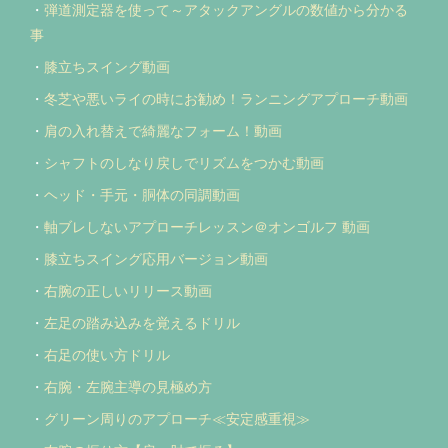
・
弾道測定器を使って～アタックアングルの数値から分かる
事
・
膝立ちスイング動画
・
冬芝や悪いライの時にお勧め！ランニングアプローチ動画
・
肩の入れ替えで綺麗なフォーム！動画
・
シャフトのしなり戻しでリズムをつかむ動画
・
ヘッド・手元・胴体の同調動画
・
軸ブレしないアプローチレッスン＠オンゴルフ 動画
・
膝立ちスイング応用バージョン動画
・
右腕の正しいリリース動画
・
左足の踏み込みを覚えるドリル
・
右足の使い方ドリル
・
右腕・左腕主導の見極め方
・
グリーン周りのアプローチ≪安定感重視≫