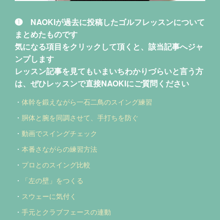
❶ NAOKIが過去に投稿したゴルフレッスンについて
まとめたものです
気になる項目をクリックして頂くと、該当記事へジャ
ンプします
レッスン記事を見てもいまいちわかりづらいと言う方
は、ぜひレッスンで直接NAOKIにご質問ください
・
体幹を鍛えながら一石二鳥のスイング練習
・
胴体と腕を同調させて、手打ちを防ぐ
・
動画でスイングチェック
・
本番さながらの練習方法
・
プロとのスイング比較
・
「左の壁」をつくる
・
スウェーに気付く
・
手元とクラブフェースの連動