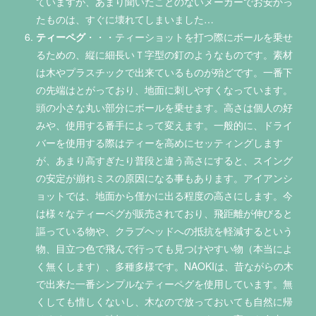
ていますが、あまり聞いたことのないメーカーでお安かっ
たものは、すぐに壊れてしまいました…
ティーペグ
・・・ティーショットを打つ際にボールを乗せ
るための、縦に細長いＴ字型の釘のようなものです。素材
は木やプラスチックで出来ているものが殆どです。一番下
の先端はとがっており、地面に刺しやすくなっています。
頭の小さな丸い部分にボールを乗せます。高さは個人の好
みや、使用する番手によって変えます。一般的に、ドライ
バーを使用する際はティーを高めにセッティングします
が、あまり高すぎたり普段と違う高さにすると、スイング
の安定が崩れミスの原因になる事もあります。アイアンシ
ョットでは、地面から僅かに出る程度の高さにします。今
は様々なティーペグが販売されており、飛距離が伸びると
謳っている物や、クラブヘッドへの抵抗を軽減するという
物、目立つ色で飛んで行っても見つけやすい物（本当によ
く無くします）、多種多様です。NAOKIは、昔ながらの木
で出来た一番シンプルなティーペグを使用しています。無
くしても惜しくないし、木なので放っておいても自然に帰