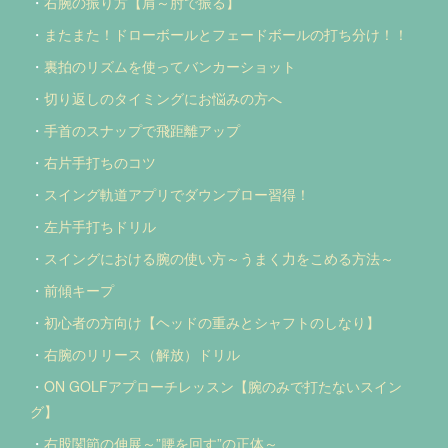
・
右腕の振り方【肩～肘で振る】
・
またまた！ドローボールとフェードボールの打ち分け！！
・
裏拍のリズムを使ってバンカーショット
・
切り返しのタイミングにお悩みの方へ
・
手首のスナップで飛距離アップ
・
右片手打ちのコツ
・
スイング軌道アプリでダウンブロー習得！
・
左片手打ちドリル
・
スイングにおける腕の使い方～うまく力をこめる方法～
・
前傾キープ
・
初心者の方向け【ヘッドの重みとシャフトのしなり】
・
右腕のリリース（解放）ドリル
・
ON GOLFアプローチレッスン【腕のみで打たないスイン
グ】
・
右股関節の伸展～”腰を回す”の正体～