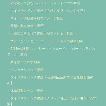
・
砂が硬くて少ないバンカーショットのコツ動画
・
タイプ別スイング動画【右ひじ支点・左ひじ支点】
・
スイングの軌道を肘でイメージ動画
・
骨盤の動きは縦！動画
・
上腕に力を入れて前腕は脱力させる！動画
・
ボディターンとアームローテーションの融合動画
・
5種類の球筋（ストレート・フェード・ドロー・スライス・
フック）動画
・
腰を水平に回す動画
・
バンカーショット動画
・
タイプ別スイング動画【右足軸左脇締め／左足軸右脇締
め】
・
体重移動レッスン動画
・
タイプ別スイング動画【グリップ引上げる派／引き下ろす
派】