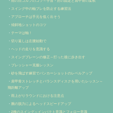
・
雨の日ゴルフのコツ～手首・肘の固定と肩甲骨の柔軟
・
スイング中の軸ブレを防止する練習法
・
アプローチは手元を低く出そう
・
傾斜地ショットのコツ
・
テーマは軸！
・
切り返しは左腰始動で
・
ヘッドの走りを意識する
・
スイングプレーンの修正～打った後に歩き出す
・
プレッシャー克服レッスン
・
砂を飛ばす練習でバンカーショットのレベルアップ
・
肩甲骨ストレッチとバランスディスクを用いたレッスン～
飛距離アップ
・
雨上がりラウンドにおける注意点
・
腕の脱力によるヘッドスピードアップ
・
2種のスイング～インパクト意識とフォロー意識