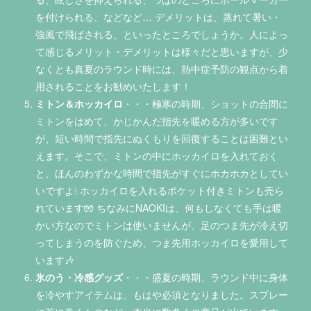
を付けられる、などなど… デメリットは、蒸れて暑い・
強風で飛ばされる、といったところでしょうか。人によっ
て感じるメリット・デメリットは様々だと思いますが、少
なくとも真夏のラウンド時には、熱中症予防の観点から着
用されることをお勧めいたします！
ミトン＆ホッカイロ
・・・極寒の時期、ショットの合間に
ミトンをはめて、かじかんだ指先を暖める方が多いです
が、短い時間で指先にぬくもりを回復することは困難とい
えます。そこで、ミトンの中にホッカイロを入れておく
と、ほんのわずかな時間で指先がすぐにホカホカとしてい
いですよ❕ ホッカイロを入れるポケット付きミトンも売ら
れています🧤 ちなみにNAOKIは、何もしなくても手は暖
かい方なのでミトンは使いませんが、足のつま先が冷え切
ってしまうのを防ぐため、つま先用ホッカイロを愛用して
います🎶
氷のう・冷感グッズ
・・・盛夏の時期、ラウンド中に身体
を冷やすアイテムは、もはや必須となりました。スプレー