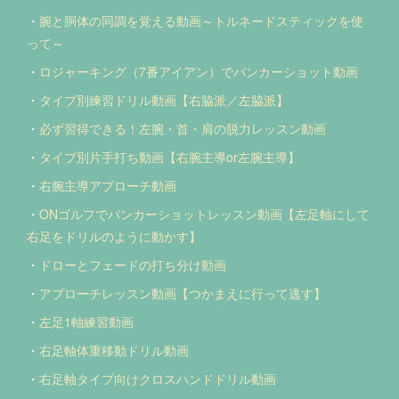
・
腕と胴体の同調を覚える動画～トルネードスティックを使
って～
・
ロジャーキング（7番アイアン）でバンカーショット動画
・
タイプ別練習ドリル動画【右脇派／左脇派】
・
必ず習得できる！左腕・首・肩の脱力レッスン動画
・
タイプ別片手打ち動画【右腕主導or左腕主導】
・
右腕主導アプローチ動画
・
ONゴルフでバンカーショットレッスン動画【左足軸にして
右足をドリルのように動かす】
・
ドローとフェードの打ち分け動画
・
アプローチレッスン動画【つかまえに行って逃す】
・
左足1軸練習動画
・
右足軸体重移動ドリル動画
・
右足軸タイプ向けクロスハンドドリル動画