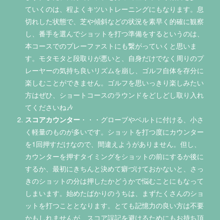
ていくのは、程よくキツいトレーニングにもなります。息
切れした状態で、芝や傾斜などの状況を素早く的確に観察
し、番手を選んでショットを打つ準備をするというのは、
本コースでのプレーファストにも繋がっていくと思いま
す。モタモタと段取りが悪いと、自身だけでなく周りのプ
レーヤーの気持ち良いリズムを崩し、ゴルフ自体を存分に
楽しむことができません。ゴルフを思いっきり楽しみたい
方はぜひ、ショートコースのラウンドをどしどし取り入れ
てくださいね🎶
スコアカウンター
・・・グローブやベルトに付ける、小さ
く軽量のものが多いです。ショットを打つ度にカウンター
を1回押すだけなので、間違えようがありません。但し、
カウンターを押すタイミングをショットの前にするか後に
するか、最初にきちんと決めて癖づけておかないと、さっ
きのショットの分は押したかどうかで悩むことにもなって
しまいます。始めたばかりのうちは、まずたくさんのショ
ットを打つこととなります。とても記憶力の良い方は不要
かもしれませんが、スコア誤記を避けるためにもお持ち頂