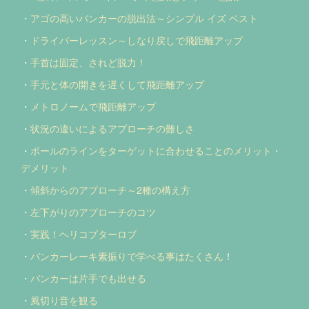
・
アゴの高いバンカーの脱出法～シンプル イズ ベスト
・
ドライバーレッスン～しなり戻しで飛距離アップ
・
手首は固定、されど脱力！
・
手元と体の開きを遅くして飛距離アップ
・
メトロノームで飛距離アップ
・
状況の違いによるアプローチの難しさ
・
ボールのラインをターゲットに合わせることのメリット・
デメリット
・
傾斜からのアプローチ～2種の構え方
・
左下がりのアプローチのコツ
・
実践！ヘリコプターロブ
・
バンカーレーキ素振りで学べる事はたくさん
！
・
バンカーは片手でも出せる
・
風切り音を観る