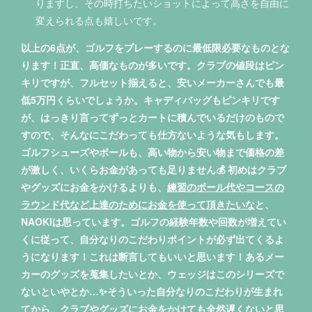
りますし、その時打ちたいショットによって高さを自由に
変えられる点も嬉しいです。
以上の6点が、ゴルフをプレーするのに最低限必要なものとな
ります！正直、高価なものが多いです。クラブの値段はピン
キリですが、フルセット揃えると、安いメーカーさんでも最
低5万円くらいでしょうか。キャディバッグもピンキリです
が、はっきり言ってずっとカートに積んでいるだけのもので
すので、そんなにこだわっても仕方ないような気もします。
ゴルフシューズやボールも、高い物から安い物まで価格の差
が激しく、いくらお金があっても足りません💰 初めはクラブ
やグッズにお金をかけるよりも、
練習のボール代やコースの
ラウンド代など上達のためにお金を使って頂きたいな
と、
NAOKIは思っています。ゴルフの経験年数や回数が増えてい
くに従って、自分なりのこだわりポイントが必ず出てくるよ
うになります！これは断言してもいいと思います！あるメー
カーのグッズを蒐集したいとか、ウェッジはこのシリーズで
ないといやとか…✨そういった自分なりのこだわりが生まれ
てから、クラブやグッズにお金をかけても全然遅くないと思