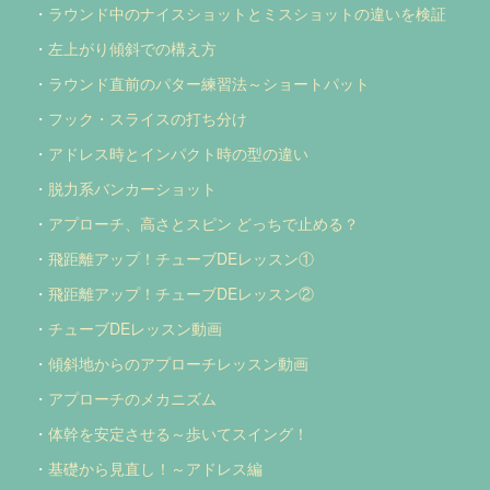
・
ラウンド中のナイスショットとミスショットの違いを検証
・
左上がり傾斜での構え方
・
ラウンド直前のパター練習法～ショートパット
・
フック・スライスの打ち分け
・
アドレス時とインパクト時の型の違い
・
脱力系バンカーショット
・
アプローチ、高さとスピン どっちで止める？
・
飛距離アップ！チューブDEレッスン①
・
飛距離アップ！チューブDEレッスン②
・
チューブDEレッスン動画
・
傾斜地からのアプローチレッスン動画
・
アプローチのメカニズム
・
体幹を安定させる～歩いてスイング！
・
基礎から見直し！～アドレス編