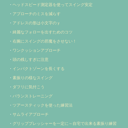
・
ヘッドスピード測定器を使ってスイング安定
・
アプローチのミスを減らす
・
アドレスの形は小文字のｙ
・
綺麗なフォローを出すためのコツ
・
右腕にスイングの邪魔をさせない！
・
ワンクッションアプローチ
・
頭の残しすぎに注意
・
インパクトゾーンを長くする
・
素振りの様なスイング
・
ダフリに気付こう
・
バランストレーニング
・
ツアースティックを使った練習法
・
サムライアプローチ
・
グリッププレッシャーを一定に～自宅で出来る素振り練習