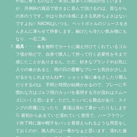
や首に巻くものなど、本当に数多くの商品が出ています
が、月例杯の賞品で皆さまに喜んで頂けるのは、昔ながら
の氷のうです。やはり氷の冷感にまさる気持ちよさはない
ですよね✨ NAOKIはいつも、ペットボトルのジュースをき
んきんに凍らせて持参します。融けたら冷たい飲み物にも
なり、一石二鳥❕
雨具
・・・傘を無料でカートに備え付けてくれているゴル
フ場が殆どで、自身で購入して持って行く必要性を今まで
感じたことがありません。ただ、好きなブランドやお気に
入りの傘があると、雨の日の憂鬱なプレーも気分が少し上
がるかもしれませんね☔✨ ショット毎に傘をさしたり畳ん
だりするのは、手間と時間が結構かかるので、プレーに不
慣れな方はゴルフ用のカッパを着用する方が流れはスムー
ズにいくと思います。ただしカッパにも難点があり、スイ
ングの邪魔になったり、夏場は蒸れて暑かったりもします
💦 最初からあるていど濡れていく覚悟で、ハーフラウン
ド終了時に服や帽子をパッと着替えられるような用意をし
ておくのが、個人的には一番かなぁと思います。濡れた服