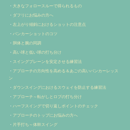
・
大きなフォロースルーで得られるもの
・
ダフリにお悩みの方へ
・
左上がり傾斜におけるショットの注意点
・
バンカーショットのコツ
・
胴体と腕の同調
・
高い球と低い球の打ち分け
・
スイングプレーンを安定させる練習法
・
アプローチの方向性を高める＆あごの高いバンカーレッス
ン
・
ダウンスイングにおけるスウェイを防止する練習法
・
アプローチ～転がしとロブの打ち分け
・
ハーフスイングで切り返しポイントのチェック
・
アプローチのトップにお悩みの方へ
・
片手打ち～体幹スイング