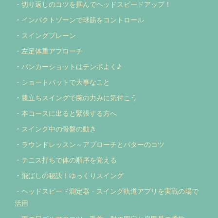
・
切り返しのコツを掴んでヘッドスピードアップ！
・
インパクトゾーンで球筋をコントロール
・
スイングプレーン
・
左足体重アプローチ
・
バンカーショットはテンポよく♪
・
ショートパットで大事なこと
・
膝立ちスイングで腕の力みに気付こう
・
本コースに出ると緊張する方へ
・
スイング中の骨盤の動き
・
ラウンドレッスン～アプローチとパターのコツ
・
テニス打ちで体の順序を覚える
・
飛ばしの秘訣！ゆっくりスイング
・
ヘッドスピード測定器・スイング軌道アプリを実戦の場で
活用