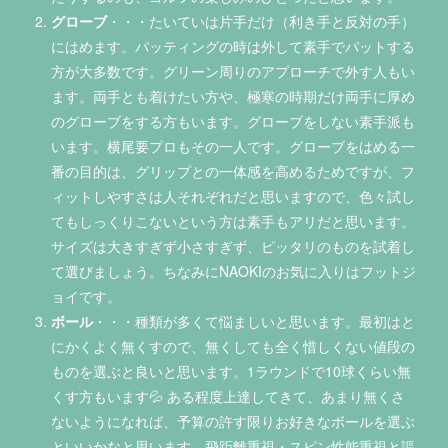
グローブ
・・・たいていは片手だけ（利き手と反対の手）
にはめます。パッティングの時は外して素手でパットする
方が大多数です。グリーン周りのアプローチで外す人もい
ます。両手とも着けたい方や、極寒の時期だけ両手に厚め
のグローブをする方もいます。グローブをしない素手派も
います。横尾要プロもその一人です。グローブをはめる一
番の目的は、グリップとの一体感を高めるためですが、フ
ィットしやすさは人それぞれだと思いますので、色々試し
てもしっくりこないという方は素手もアリだと思います。
サイズは大きすぎず小さすぎず、ピッタリのものを試着し
て選びましょう。ちなみにNAOKIのお気に入りはフットジ
ョイです。
ボール
・・・種類が多くて悩ましいと思います。最初はと
にかくよく無くすので、無くしても全く惜しくない値段の
ものを選ぶと良いと思います。1ラウンドで10球くらい無
くす方もいます💦 ある程度上達してきて、あまり無くさ
ないようになれば、予算の許す限りお好きなボールを選ぶ
といいかなと思います。飛距離重視・スピン性能重視と謳