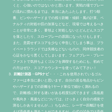
くと、心強いのではないかと思います。実戦の場でプレー
の流れに慣れるまでは、本当にあたふたします。打つ順
番、ピンやハザードまでの残り距離・傾斜・風の計算、ペ
ナルティの対処や罰の加算などなど、現場では考えるべき
ことが非常に多く、要領よく対処しないとどんどんスコア
を落としたり、スロープレーの原因になったりもします。
また、意図せずスコアを少なく申告してしまう事は、プラ
イベートラウンドでは失格などないものの、同伴競技者の
心証をかなり悪くしてしまいます。フェアプレー・プレー
ファストで気持ちよくゴルフを満喫するためにも、初めて
の方はぜひ、スコアカウンターを使ってみて下さい！
距離計測器・GPSナビ
・・・これを使用されているゴル
ファーは本当に多いと思います。自分の居る地点からピン
やハザードまでの距離を1ヤード単位で細かく測れるの
で、距離感に対する迷いがある程度払拭できます（高低差
や風向き・風速などについては、けっきょく自分の感覚で
測るしかありませんが…）ちなみに、レーザー距離計を使
えば高低差も測ることができますが、公式の試合では高低