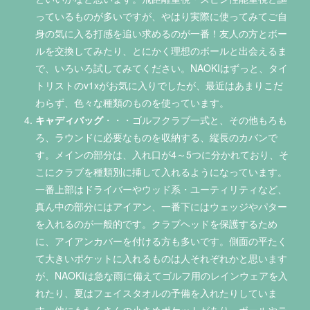
っているものが多いですが、やはり実際に使ってみてご自
身の気に入る打感を追い求めるのが一番！友人の方とボー
ルを交換してみたり、とにかく理想のボールと出会えるま
で、いろいろ試してみてください。NAOKIはずっと、タイ
トリストのv1xがお気に入りでしたが、最近はあまりこだ
わらず、色々な種類のものを使っています。
キャディバッグ
・・・ゴルフクラブ一式と、その他もろも
ろ、ラウンドに必要なものを収納する、縦長のカバンで
す。メインの部分は、入れ口が4～5つに分かれており、そ
こにクラブを種類別に挿して入れるようになっています。
一番上部はドライバーやウッド系・ユーティリティなど、
真ん中の部分にはアイアン、一番下にはウェッジやパター
を入れるのが一般的です。クラブヘッドを保護するため
に、アイアンカバーを付ける方も多いです。側面の平たく
て大きいポケットに入れるものは人それぞれかと思います
が、NAOKIは急な雨に備えてゴルフ用のレインウェアを入
れたり、夏はフェイスタオルの予備を入れたりしていま
す。他にもたくさんの小さめポケットがあり、ボールやテ