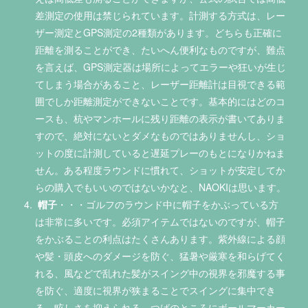
差測定の使用は禁じられています。計測する方式は、レー
ザー測定とGPS測定の2種類があります。どちらも正確に
距離を測ることができ、たいへん便利なものですが、難点
を言えば、GPS測定器は場所によってエラーや狂いが生じ
てしまう場合があること、レーザー距離計は目視できる範
囲でしか距離測定ができないことです。基本的にはどのコ
ースも、杭やマンホールに残り距離の表示が書いてありま
すので、絶対にないとダメなものではありませんし、ショ
ットの度に計測していると遅延プレーのもとになりかねま
せん。ある程度ラウンドに慣れて、ショットが安定してか
らの購入でもいいのではないかなと、NAOKIは思います。
帽子
・・・ゴルフのラウンド中に帽子をかぶっている方
は非常に多いです。必須アイテムではないのですが、帽子
をかぶることの利点はたくさんあります。紫外線による顔
や髪・頭皮へのダメージを防ぐ、猛暑や厳寒を和らげてく
れる、風などで乱れた髪がスイング中の視界を邪魔する事
を防ぐ、適度に視界が狭まることでスイングに集中でき
る、眩しさを抑えられる、つばのところにボールマーカー