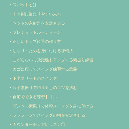
・
スパットとは
・
トゥ側に当たりやすい人へ
・
ヘッドの入射角を安定させる
・
プレショットルーティーン
・
正しいトップ位置の作り方
・
しなり・ためを身に付ける練習法
・
曲がらないし飛距離もアップする素振り練習
・
カゴに座ってスイング練習する意義
・
下半身リードのスイング
・
片手素振りで切り返しのコツを掴む
・
自宅でできる練習ドリル
・
ダンベル素振りで体幹スイングを身に付ける
・
フラフープでスイングの軸を安定させる
・
カウンターチェアレッスン①