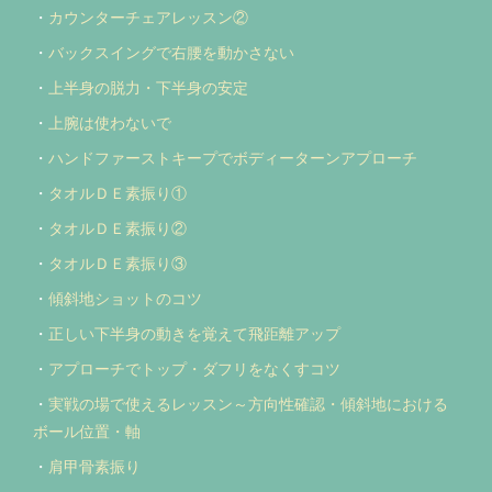
・
カウンターチェアレッスン②
・
バックスイングで右腰を動かさない
・
上半身の脱力・下半身の安定
・
上腕は使わないで
・
ハンドファーストキープでボディーターンアプローチ
・
タオルＤＥ素振り①
・
タオルＤＥ素振り②
・
タオルＤＥ素振り③
・
傾斜地ショットのコツ
・
正しい下半身の動きを覚えて飛距離アップ
・
アプローチでトップ・ダフリをなくすコツ
・
実戦の場で使えるレッスン～方向性確認・傾斜地における
ボール位置・軸
・
肩甲骨素振り