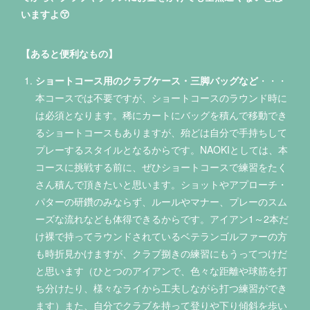
いますよ😙
【あると便利なもの】
ショートコース用のクラブケース・三脚バッグなど
・・・
本コースでは不要ですが、ショートコースのラウンド時に
は必須となります。稀にカートにバッグを積んで移動でき
るショートコースもありますが、殆どは自分で手持ちして
プレーするスタイルとなるからです。NAOKIとしては、本
コースに挑戦する前に、ぜひショートコースで練習をたく
さん積んで頂きたいと思います。ショットやアプローチ・
パターの研鑽のみならず、ルールやマナー、プレーのスム
ーズな流れなども体得できるからです。アイアン1～2本だ
け裸で持ってラウンドされているベテランゴルファーの方
も時折見かけますが、クラブ捌きの練習にもうってつけだ
と思います（ひとつのアイアンで、色々な距離や球筋を打
ち分けたり、様々なライから工夫しながら打つ練習ができ
ます）また、自分でクラブを持って登りや下り傾斜を歩い