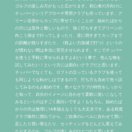
ゴルフの楽しみ方がもっと広がります。初心者の方向けに
チッパーというアプローチ専用クラブも売っています。グ
リーン近傍からカップに寄せていくことが、始めたばかり
の方には意外と難しいもので、強く打ちすぎてグリーンの
向こう側まで行ってしまったり、逆に弱すぎてカップまで
の距離が残りすぎたり、《程よい力加減で打つ》というの
が慣れない間は本当に苦労させられます。そこでチッパー
を使うと手軽に寄せられますよ♪という事で、色んな物を
試してみたい！という方には面白いクラブだと思います。
チッパーでなくても、ロフトの立っているクラブを使って
も同じような転がしはできるので、打ち方も含めて色々試
してみるのもお勧めです。色々なクラブの特性をしっかり
と知って、自分のイメージに合わせて柔軟に使いこなして
みるというのはすごく面白いですよ！もちろん、始めたば
かりの方は無理に14本揃えなくても大丈夫です。ある程度
クラブ操作に慣れてから、ご自身のレベルに合わせて買い
足したり買い替えたり、セッティングをどんどん変えてみ
たりするのも、ゴルフの楽しみのひとつだと思います。