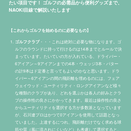
たい項目です！ ゴルフの必需品から便利グッズまで、
NAOKI目線で解説いたします
【これからゴルフを始めるのに必要なもの】
ゴルフクラブ
・・・これは絶対に必要な物になります。ゴ
ルフのラウンドに持って行けるのは14本までとルールで決
まっています。たいていの方が入れている、ドライバー・
6アイアン～9アイアンまでの4本・ウェッジ3本・パター
の計9本はド定番と言ってもよいのかなと思います。ドラ
イバー～6アイアンの間の飛距離を埋めるのには、フェア
ウェイウッド・ユーティリティ・ロングアイアンなど様々
な種類のクラブがあり、どれを選ぶかは各人の好みとクラ
ブの操作性の良さにかかってきます。最近は操作性の良さ
からユーティリティを選択する方が多数派となっています
が、石川遼プロはかつて0アイアンを使用して話題となっ
ていました。上達するにつれ、飛距離だけでなく求める球
筋や質（風に流されにくいなど）も考慮して選択すると、