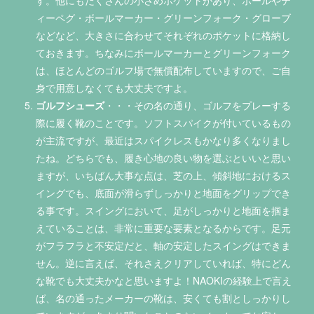
ィーペグ・ボールマーカー・グリーンフォーク・グローブ
などなど、大きさに合わせてそれぞれのポケットに格納し
ておきます。ちなみにボールマーカーとグリーンフォーク
は、ほとんどのゴルフ場で無償配布していますので、ご自
身で用意しなくても大丈夫ですよ。
ゴルフシューズ
・・・その名の通り、ゴルフをプレーする
際に履く靴のことです。ソフトスパイクが付いているもの
が主流ですが、最近はスパイクレスもかなり多くなりまし
たね。どちらでも、履き心地の良い物を選ぶといいと思い
ますが、いちばん大事な点は、芝の上、傾斜地におけるス
イングでも、底面が滑らずしっかりと地面をグリップでき
る事です。スイングにおいて、足がしっかりと地面を掴ま
えていることは、非常に重要な要素となるからです。足元
がフラフラと不安定だと、軸の安定したスイングはできま
せん。逆に言えば、それさえクリアしていれば、特にどん
な靴でも大丈夫かなと思いますよ！NAOKIの経験上で言え
ば、名の通ったメーカーの靴は、安くても割としっかりし