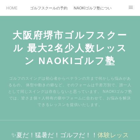
HOME
ゴルフスクールの予約状況
NAOKIゴルフ塾について
ゴルフ場施設
時間割と料金について
カリキュラム
大阪府堺市ゴルフスクー
お役立ちゴルフ情報
BLOG
YouTube
ル 最大2名少人数レッス
インスタグラム
X
ン NAOKIゴルフ塾
ゴルフのスイングは初心者からベテランの方まで何かしら悩みがあ
るもの。 体型や動きの癖など、そのフォームは千差万別で、誰一人
として同じスイングは存在しないと思っています。 NAOKIゴルフ塾
では、皆さま個々人特有の癖やフォームに合わせて、お悩みを解決
できるレッスンを提供いたします。
✨夏だ！猛暑だ！ゴルフだ！！
体験レッス