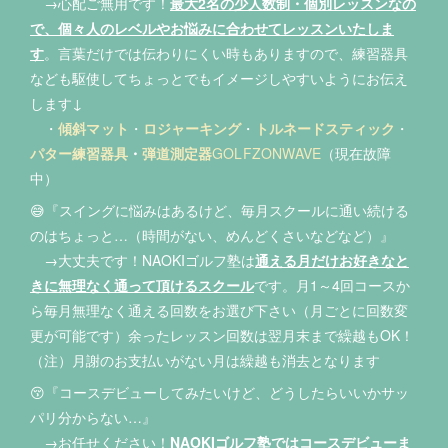
→心配ご無用です！
最大2名の少人数制・個別レッスンなの
で、個々人のレベルやお悩みに合わせてレッスンいたしま
す
。言葉だけでは伝わりにくい時もありますので、練習器具
なども駆使してちょっとでもイメージしやすいようにお伝え
します↓
・
傾斜マット
・
ロジャーキング
・
トルネードスティック
・
パター練習器具
・
弾道測定器
GOLFZONWAVE
（現在故障
中）
😅『スイングに悩みはあるけど、毎月スクールに通い続ける
のはちょっと…（時間がない、めんどくさいなどなど）』
→大丈夫です！NAOKIゴルフ塾は
通える月だけお好きなと
きに
無理なく通って頂けるスクール
です。月1～4回コースか
ら毎月無理なく通える回数をお選び下さい（月ごとに回数変
更が可能です）余ったレッスン回数は翌月末まで繰越もOK！
（注）月謝のお支払いがない月は繰越も消去となります
😚『コースデビューしてみたいけど、どうしたらいいかサッ
パリ分からない…』
→お任せください！
NAOKIゴルフ塾ではコースデビューま