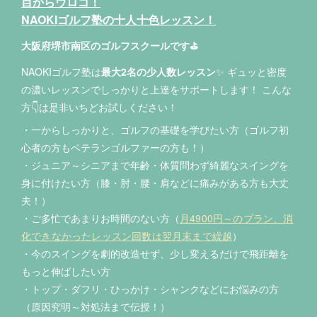
目からウロコ！
NAOKIゴルフ塾の十人十色レッスン！
大阪府堺市南区のゴルフスクールです⛳
NAOKIゴルフ塾は
最大2名の少人数レッスン
✨ ギュッと密度
の濃いレッスンでしっかりと上達をサポートします！ こんな
方👇は是非いちどお試しください！
・一からしっかりと、ゴルフの基礎を学びたい方（ゴルフ初
心者の方もベテランゴルファーの方も！）
・ジュニア～シニアまで年齢・体質問わず綺麗なスイングを
身に付けたい方（膝・肘・腰・肩などに痛みがある方も大丈
夫！）
・ご多忙であまりお時間のない方（
月4900円～のプラン、消
化できなかったレッスン回数は翌月末まで繰越
）
・今のスイングを劇的改造せず、少し変えるだけで飛距離を
もっと伸ばしたい方
・トップ・ダフリ・ひっかけ・シャンクなどにお悩みの方
（原因究明～対処法まで伝授！）