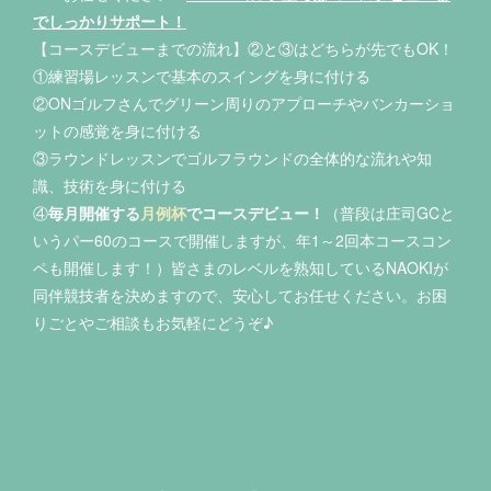
でしっかりサポート！
【コースデビューまでの流れ】②と③はどちらが先でもOK！
①練習場レッスンで基本のスイングを身に付ける
②ONゴルフさんでグリーン周りのアプローチやバンカーショ
ットの感覚を身に付ける
③ラウンドレッスンでゴルフラウンドの全体的な流れや知
識、技術を身に付ける
④
毎月開催する
月例杯
でコースデビュー！
（普段は庄司GCと
いうパー60のコースで開催しますが、年1～2回本コースコン
ペも開催します！）皆さまのレベルを熟知しているNAOKIが
同伴競技者を決めますので、安心してお任せください。お困
りごとやご相談もお気軽にどうぞ♪