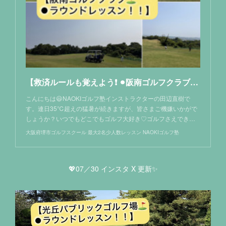
【救済ルールも覚えよう❗️ ⚫︎阪南ゴルフクラブ⛳️】
こんにちは😃NAOKIゴルフ塾インストラクターの田辺直樹で
す。連日35℃超えの猛暑が続きますが、皆さまご機嫌いかがで
しょうか？いつでもどこでもゴルフ大好き♡ゴルフさえでき…
大阪府堺市ゴルフスクール 最大2名少人数レッスン NAOKIゴルフ塾
💖07／30 インスタ X 更新✨