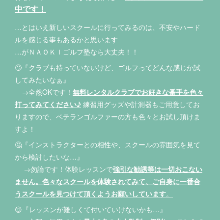
中です！
…とはいえ新しいスクールに行ってみるのは、不安やハード
ルを感じる事もあるかと思います
…がＮＡＯＫＩゴルフ塾なら大丈夫！！
🙄『クラブも持っていないけど、ゴルフってどんな感じか試
してみたいなぁ』
→全然OKです！
無料レンタルクラブでお好きな番手を色々
打ってみてください
♪
練習用グッズや計測器もご用意してお
りますので、ベテランゴルファーの方も色々とお試し頂けま
すよ！
🤔『インストラクターとの相性や、スクールの雰囲気を見て
から検討したいな…』
→勿論です！体験レッスンで
強引な勧誘等は一切おこない
ません。色々なスクールを体験されてみて、ご自身に一番合
うスクールを見つけて頂くようお願いしています
。
😌『レッスンが難しくて付いていけないかも…』