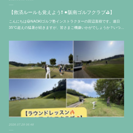
【救済ルールも覚えよう❗️ ⚫︎阪南ゴルフクラブ⛳️】
こんにちは😃NAOKIゴルフ塾インストラクターの田辺直樹です。連日
35℃超えの猛暑が続きますが、皆さまご機嫌いかがでしょうか？いつ…
2026.07.29 06:48