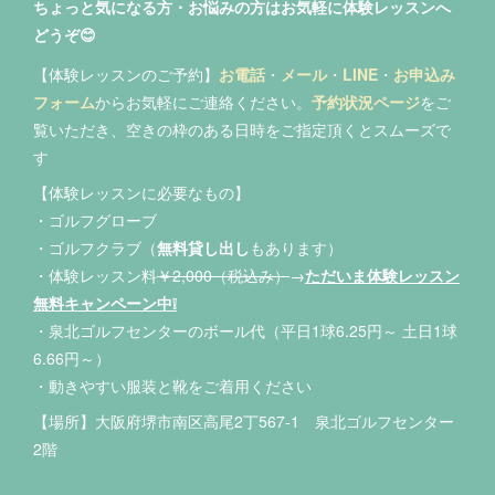
ちょっと気になる方・お悩みの方は
お気軽に体験レッスンへ
どうぞ😊
【体験レッスンのご予約】
お電話
・
メール
・
LINE
・
お申込み
フォーム
からお気軽にご連絡ください。
予約状況ページ
をご
覧いただき、空きの枠のある日時をご指定頂くとスムーズで
す
【体験レッスンに必要なもの】
・ゴルフグローブ
・ゴルフクラブ（
無料貸し出し
もあります）
・体験レッスン料
￥2,000（税込み）
→
ただいま体験レッスン
無料キャンペーン中❕
・泉北ゴルフセンターのボール代（平日1球6.25円～ 土日1球
6.66円～）
・動きやすい服装と靴をご着用ください
【場所】大阪府堺市南区高尾2丁567-1 泉北ゴルフセンター
2階