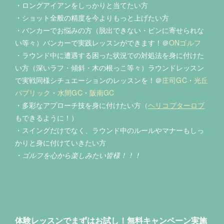
・ロングアイアンをしっかりと当てたい方
・ショット全般の精度を今よりもっと上げたい方
・バンカーでお悩みの方（脱出できない・ピンに寄せられな
い等々）バンカーで実践レッスンができます！＠
ONゴルフ
・ラウンド中に遭遇する困った状況での対処法を身に付けた
い方（深いラフ・傾斜・木の根っこ等々）ラウンドレッスン
で実戦同様シチュエーションのレッスンを！＠
庄司GC
・
光丘
パブリック
・
水間GC
・
阪南GC
・多彩なアプローチ技を身に付けたい方（
ヘリコプターロブ
もできるように！）
・スイングだけでなく、ラウンド中のルールやマナーもしっ
かりと身に付けていきたい方
・ゴルフを心から楽しみたい皆様！！！
体験レッスンでまずはお試し！
無料キャンペーン実施