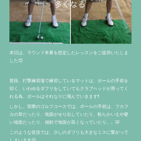
本日は、ラウンド本番を想定したレッスンをご提供いたしま
した😊
普段、打撃練習場で練習しているマットは、ボールの手前を
叩く、いわゆるダフリをしていてもクラブヘッドが滑ってく
れる為、ボールはそれなりに飛んでいきます❗️
しかし、実際のゴルフコースでは、ボールの手前は、フカフ
カの草だったり、地面がせり出していたり、軟らかい土や硬
い地面だったり、傾斜で地面が高くなっていたり。。🤣
このような状況では、少しのダフリも大きなミスに繋がって
しまいます😣