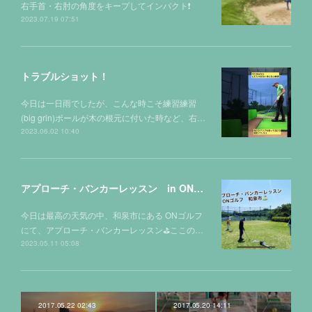
右手首・右肘の角度をキープしてインパクト❗️
2023.07.19 07:51
トラブルショット！
今日は一日雨でしたが、こんな時こそ練習練習
(big grin)ボールが木の根元に付いた時など、右…
2023.06.02 10:40
アプローチ・バンカーレッスン in ONゴルフ⛳️
今日は最高の天気の中、和泉市にある ONゴルフ
にて、アプローチ・バンカーレッスン⛳️ここの…
2023.05.11 05:08
2017.05.22 02:43
2017.05.20 14:11