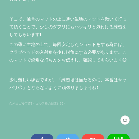
そこで、通常のマットの上に薄い生地のマットを敷いて打っ
て頂くことで、少しのダフリにもハッキリと気付ける練習を
してもらいます❗️
この薄い生地の上で、毎回安定したショットをする為には、
クラブヘッドの入射角を少し鋭角にする必要があります。こ
のマットで鋭角な打ち方をお伝えし、確認してもらいます😉
少し難しい練習ですが、「練習場は当たるのに、本番はサッ
パリ😢」とならないように頑張りましょうね❗️
久米田ゴルフ
(
73
)
ゴルフ塾の日常
(
132
)