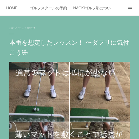
HOME
ゴルフスクールの予約状況
NAOKIゴルフ塾について
ゴルフ場施設
時間割と料金について
カリキュラム
2017.05.21 06:31
お役立ちゴルフ情報
BLOG
YouTube
本番を想定したレッスン！ 〜ダフリに気付
こう🤣
インスタグラム
X