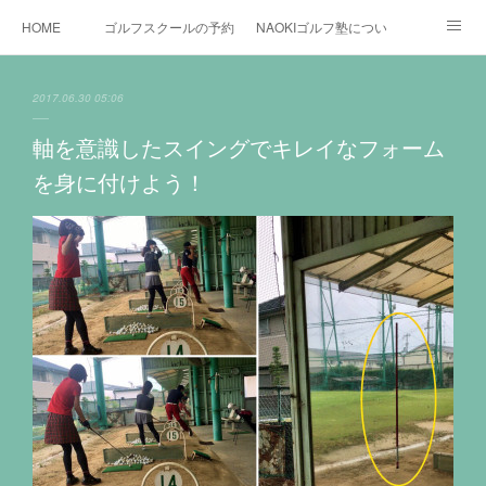
HOME
ゴルフスクールの予約状況
NAOKIゴルフ塾について
ゴルフ場施設
時間割と料金について
カリキュラム
2017.06.30 05:06
お役立ちゴルフ情報
BLOG
YouTube
軸を意識したスイングでキレイなフォーム
を身に付けよう！
インスタグラム
X