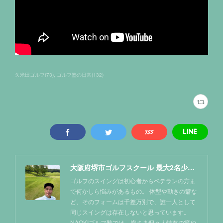
久米田ゴルフ
(
73
)
ゴルフ塾の日常
(
132
)
大阪府堺市ゴルフスクール 最大2名少人数レッスン NAOKIゴルフ塾
ゴルフのスイングは初心者からベテランの方ま
で何かしら悩みがあるもの。 体型や動きの癖な
ど、そのフォームは千差万別で、誰一人として
同じスイングは存在しないと思っています。
NAOKIゴルフ塾では、皆さま個々人特有の癖や