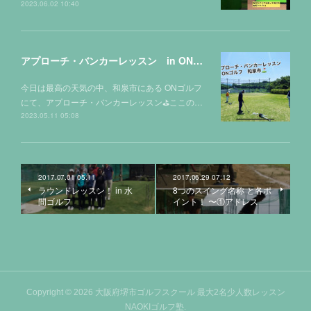
2023.06.02 10:40
アプローチ・バンカーレッスン in ONゴルフ⛳️
今日は最高の天気の中、和泉市にある ONゴルフ
にて、アプローチ・バンカーレッスン⛳️ここの…
2023.05.11 05:08
2017.07.01 05:11
2017.06.29 07:12
ラウンドレッスン！ in 水
8つのスイング名称 と各ポ
間ゴルフ
イント！ 〜①アドレス
Copyright ©
2026
大阪府堺市ゴルフスクール 最大2名少人数レッスン
NAOKIゴルフ塾
.