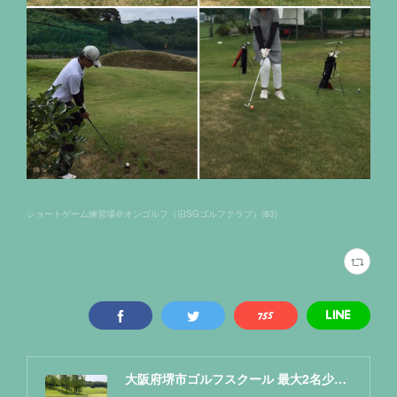
ショートゲーム練習場＠オンゴルフ（旧SGゴルフクラブ）
(
83
)
大阪府堺市ゴルフスクール 最大2名少人数レッスン NAOKIゴルフ塾