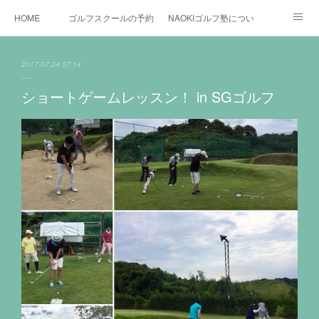
HOME
ゴルフスクールの予約状況
NAOKIゴルフ塾について
ゴルフ場施設
時間割と料金について
カリキュラム
2017.07.24 07:14
お役立ちゴルフ情報
BLOG
YouTube
ショートゲームレッスン！ in SGゴルフ
インスタグラム
X