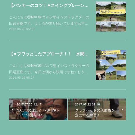
【バンカーのコツ！⚫︎スイングプレーン！！ in オンゴルフ⛳️】
こんにちは😃NAOKIゴルフ塾インストラクターの
田辺直樹です。よく雨が降り続いていますね☔…
2026.06.25 05:30
【⚫︎フワッとしたアプローチ！！ 水間ゴルフクラブ&オンゴルフ⛳️ 屋外レッスン！！】
こんにちは😃NAOKIゴルフ塾インストラクターの
田辺直樹です。今日は朝から快晴ですね✨もう…
2026.05.25 06:27
2017.07.25 12:17
2017.07.22 08:16
NAOKIの休日♬ 〜練習&ド
クラブヘッドの入射角を一
ライブ&夏祭り❗️
定にする練習！