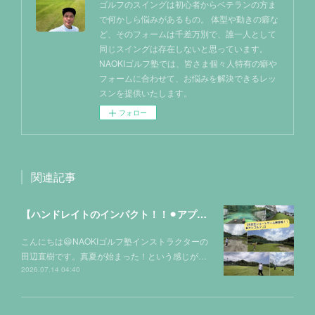
ゴルフのスイングは初心者からベテランの方ま
で何かしら悩みがあるもの。 体型や動きの癖な
ど、そのフォームは千差万別で、誰一人として
同じスイングは存在しないと思っています。
NAOKIゴルフ塾では、皆さま個々人特有の癖や
フォームに合わせて、お悩みを解決できるレッ
スンを提供いたします。
フォロー
関連記事
【ハンドレイトのインパクト！！⚫︎アプローチ・バンカーレッスン❗️オンゴルフ⛳️】
こんにちは😃NAOKIゴルフ塾インストラクターの
田辺直樹です。真夏が始まった！という感じが…
2026.07.14 04:40