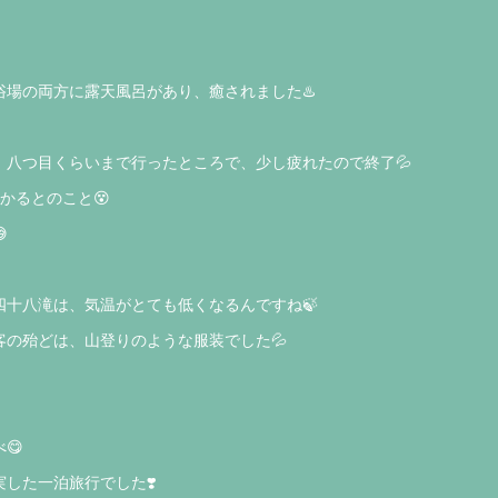
場の両方に露天風呂があり、癒されました♨️
、八つ目くらいまで行ったところで、少し疲れたので終了💦
かるとのこと😵

四十八滝は、気温がとても低くなるんですね🍃
客の殆どは、山登りのような服装でした💦
😋
した一泊旅行でした❣️