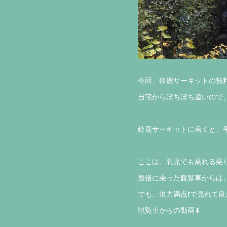
今回、鈴鹿サーキットの無
自宅からぼちぼち遠いので、
鈴鹿サーキットに着くと、
ここは、乳児でも乗れる乗
最後に乗った観覧車からは、
でも、迫力満点❗️で見れて良
観覧車からの動画⬇︎