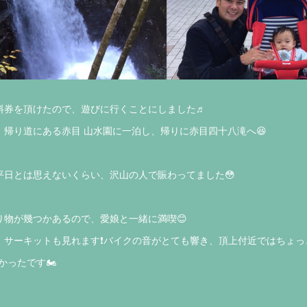
料券を頂けたので、遊びに行くことにしました♬
帰り道にある赤目 山水園に一泊し、帰りに赤目四十八滝へ😆
平日とは思えないくらい、沢山の人で賑わってました😳
り物が幾つかあるので、愛娘と一緒に満喫😊
サーキットも見れます❗️バイクの音がとても響き、頂上付近ではちょっ
かったです🏍