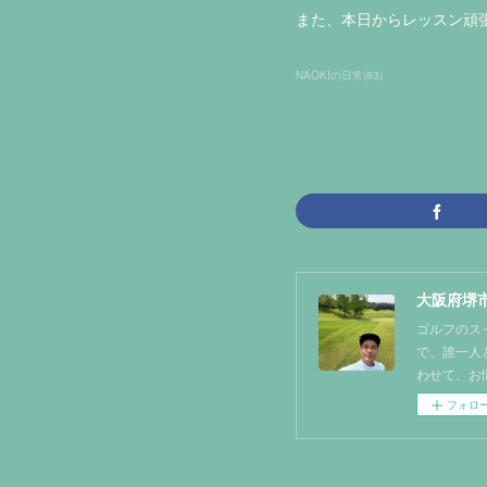
また、本日からレッスン頑張りま
NAOKIの日常
(
83
)
大阪府堺市
ゴルフのス
で、誰一人
わせて、お
フォロ