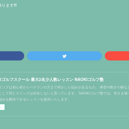
す❗️❗️
ゴルフスクール 最大2名少人数レッスン NAOKIゴルフ塾
イングは初心者からベテランの方まで何かしら悩みがあるもの。 体型や動きの癖な
として同じスイングは存在しないと思っています。 NAOKIゴルフ塾では、皆さま
悩みを解決できるレッスンを提供いたします。
ー