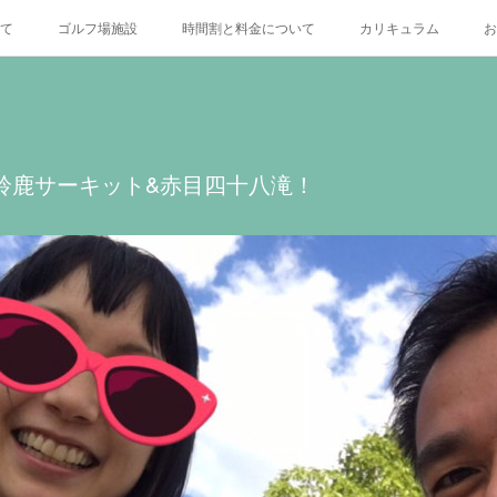
いて
ゴルフ場施設
時間割と料金について
カリキュラム
お
X
 〜鈴鹿サーキット&赤目四十八滝！