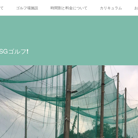
いて
ゴルフ場施設
時間割と料金について
カリキュラム
お
X
Gゴルフ❗️