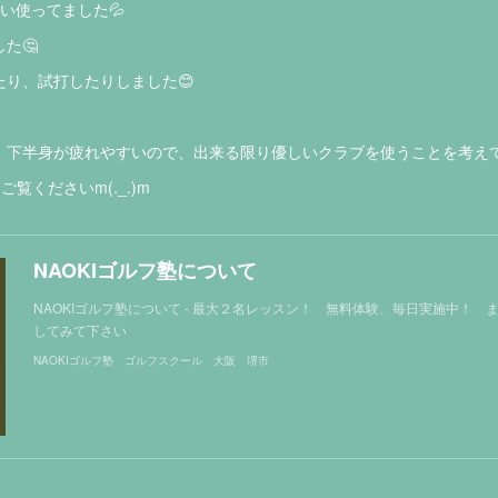
い使ってました💦
た🤔
り、試打したりしました😊
、下半身が疲れやすいので、出来る限り優しいクラブを使うことを考え
ご覧くださいm(._.)m
NAOKIゴルフ塾について
NAOKIゴルフ塾について - 最大２名レッスン！ 無料体験、毎日実施中！ ま
してみて下さい
NAOKIゴルフ塾 ゴルフスクール 大阪 堺市