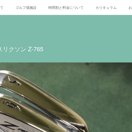
いて
ゴルフ場施設
時間割と料金について
カリキュラム
お
X
リクソン Z-765