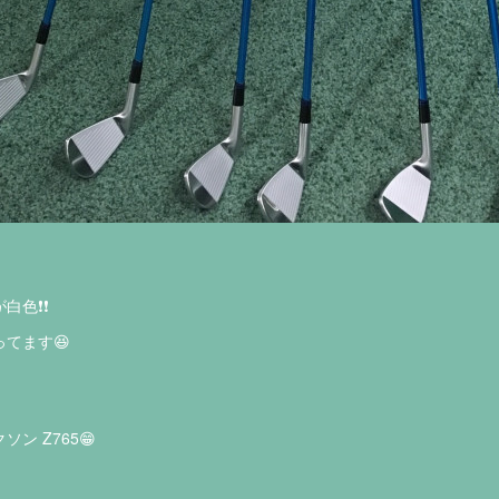
❗️❗️
てます😆
ン Z765😁