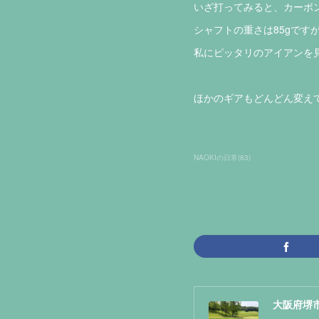
いざ打ってみると、カーボン
シャフトの重さは85gですが、
私にピッタリのアイアンを
ほかのギアもどんどん変えて
NAOKIの日常
(
83
)
大阪府堺市