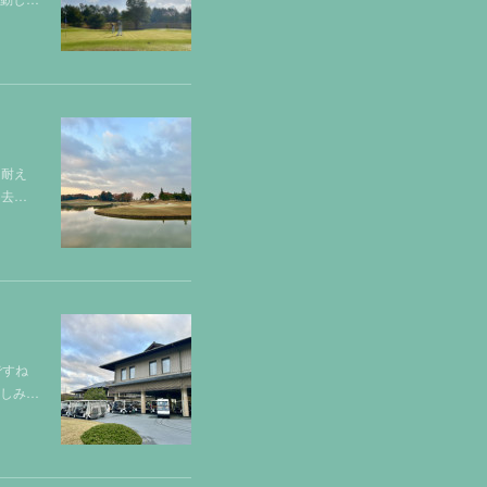
は耐え
、去…
ですね
楽しみ…