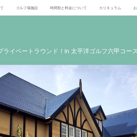
いて
ゴルフ場施設
時間割と料金について
カリキュラム
お
X
〜プライベートラウンド！in 太平洋ゴルフ六甲コー