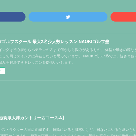
ゴルフスクール 最大2名少人数レッスン NAOKIゴルフ塾
イングは初心者からベテランの方まで何かしら悩みがあるもの。 体型や動きの癖な
として同じスイングは存在しないと思っています。 NAOKIゴルフ塾では、皆さま
悩みを解決できるレッスンを提供いたします。
ー
滋賀県大津カントリー西コース⛳️】
塾インストラクターの田辺直樹です。日陰にいると肌寒いけど、日なたにいると暑いと
🤔明日からはまた、初夏の陽気になってきそうなので、気温の変化に負けず元気に