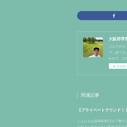
大阪府堺市
ゴルフのス
で、誰一人
わせて、お
フォロ
関連記事
【プライベートラウンド！ 
こんにちは😃NAOKIゴルフ
だかよく分からない気候ですね