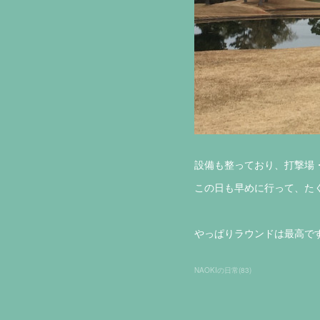
設備も整っており、打撃場
この日も早めに行って、た
やっぱりラウンドは最高です
NAOKIの日常
(
83
)