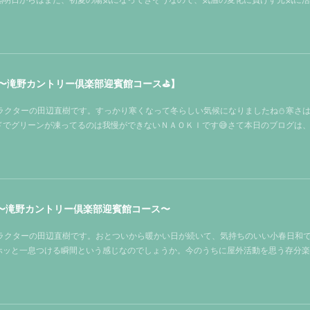
〜滝野カントリー倶楽部迎賓館コース⛳️】
ストラクターの田辺直樹です。すっかり寒くなって冬らしい気候になりましたね⛄寒さ
ドでグリーンが凍ってるのは我慢ができないＮＡＯＫＩです😅さて本日のブログは
 〜滝野カントリー倶楽部迎賓館コース〜
ストラクターの田辺直樹です。おとついから暖かい日が続いて、気持ちのいい小春日和
のホッと一息つける瞬間という感じなのでしょうか。今のうちに屋外活動を思う存分