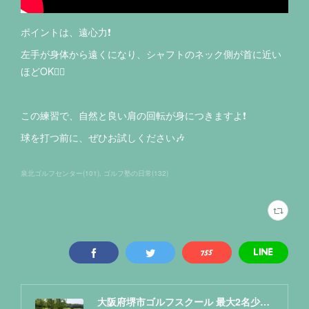
ポイントは、遠心力❗️
左手が身体から遠くになり、シャフトのネック側が首に近い
ほどOK🙆‍♂️
この練習で、自然と良い肩の回転が身につきますよ❗️
球を打つ前に、ぜひお試しください🎶
泉北ゴルフセンター
(
101
)
ゴルフ塾の日常
(
132
)
大阪府堺市ゴルフスクール 最大2名少人数レッスン NAOKIゴルフ塾