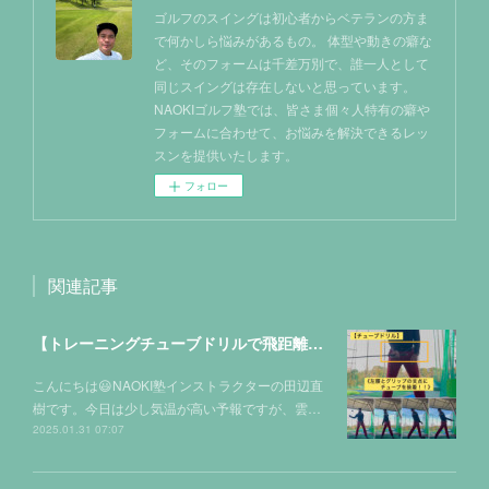
ゴルフのスイングは初心者からベテランの方ま
で何かしら悩みがあるもの。 体型や動きの癖な
ど、そのフォームは千差万別で、誰一人として
同じスイングは存在しないと思っています。
NAOKIゴルフ塾では、皆さま個々人特有の癖や
フォームに合わせて、お悩みを解決できるレッ
スンを提供いたします。
フォロー
関連記事
【トレーニングチューブドリルで飛距離&安定性を得る！！】
こんにちは😃NAOKI塾インストラクターの田辺直
樹です。今日は少し気温が高い予報ですが、雲…
2025.01.31 07:07