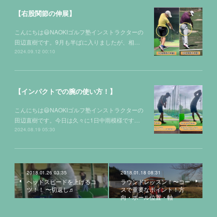
【右股関節の伸展】
こんにちは😃NAOKIゴルフ塾インストラクターの
田辺直樹です。9月も半ばに入りましたが、相…
2024.09.12 00:10
【インパクトでの腕の使い方！】
こんにちは😃NAOKIゴルフ塾インストラクターの
田辺直樹です。今日は久々に1日中雨模様です…
2024.08.19 05:30
2018.01.26 03:35
2018.01.18 08:31
ヘッドスピードを上げるコ
ラウンドレッスン！〜コー
ツ！！ 〜切返し♬
スで重要なポイント！方
向・ボール位置・軸