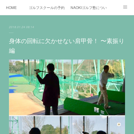
HOME
ゴルフスクールの予約状況
NAOKIゴルフ塾について
ゴルフ場施設
時間割と料金について
カリキュラム
2018.01.24 08:14
お役立ちゴルフ情報
BLOG
YouTube
身体の回転に欠かせない肩甲骨！ 〜素振り
編
インスタグラム
X