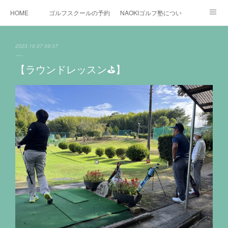
HOME
ゴルフスクールの予約状況
NAOKIゴルフ塾について
ゴルフ場施設
時間割と料金について
カリキュラム
2023.10.07 09:37
お役立ちゴルフ情報
BLOG
YouTube
【ラウンドレッスン⛳️】
インスタグラム
X