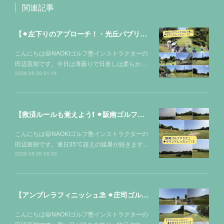
関連記事
【⚫︎左下りのアプローチ！・光丘パブリックゴルフ場⛳️】
こんにちは😃NAOKIゴルフ塾インストラクターの
田辺直樹です。今日は薄曇りで日差しは柔らか…
2026.08.09 01:14
【救済ルールも覚えよう❗️ ⚫︎阪南ゴルフクラブ⛳️】
こんにちは😃NAOKIゴルフ塾インストラクターの
田辺直樹です。連日35℃超えの猛暑が続きます…
2026.08.05 05:39
【アンブレラフィニッシュ⛱️ ⚫︎庄司ゴルフクラブ⛳️】
こんにちは😃NAOKIゴルフ塾インストラクターの