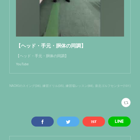
【ヘッド・手元・胴体の同調】
【ヘッド・手元・胴体の同調】
YouTube
NAOKIのスイング
(
36
)
練習ドリル
(
35
)
練習場レッスン
(
88
)
泉北ゴルフセンター
(
101
)