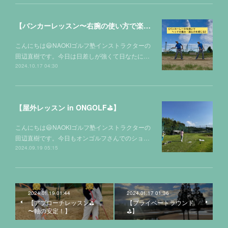
【バンカーレッスン〜右腕の使い方で楽に出せるコツ】
こんにちは😃NAOKIゴルフ塾インストラクターの
田辺直樹です。今日は日差しが強くて日なたに…
2024.10.17 04:30
【屋外レッスン in ONGOLF⛳️】
こんにちは😃NAOKIゴルフ塾インストラクターの
田辺直樹です。今日もオンゴルフさんでのショ…
2024.09.19 05:15
2024.01.19 01:44
2024.01.17 01:36
【アプローチレッスン⛳️
【プライベートラウンド
〜軸の安定！】
⛳️】