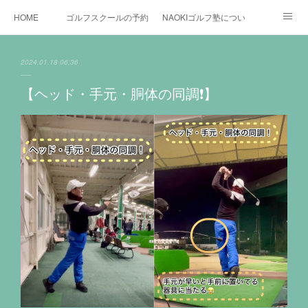
HOME
ゴルフスクールの予約状況
NAOKIゴルフ塾について
ゴルフ場施設
時間割と料金について
カリキュラム
2024.01.18 06:36
お役立ちゴルフ情報
BLOG
YouTube
【ヘッド・手元・胴体の同調❗️】
インスタグラム
X