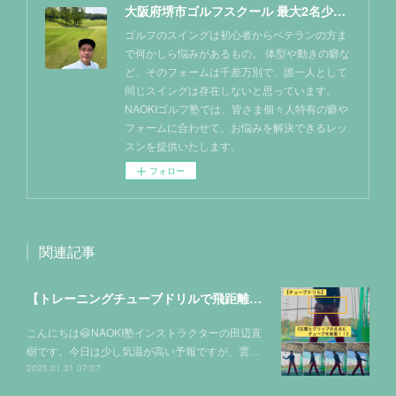
大阪府堺市ゴルフスクール 最大2名少人数レッスン NAOKIゴルフ塾
ゴルフのスイングは初心者からベテランの方ま
で何かしら悩みがあるもの。 体型や動きの癖な
ど、そのフォームは千差万別で、誰一人として
同じスイングは存在しないと思っています。
NAOKIゴルフ塾では、皆さま個々人特有の癖や
フォームに合わせて、お悩みを解決できるレッ
スンを提供いたします。
フォロー
関連記事
【トレーニングチューブドリルで飛距離&安定性を得る！！】
こんにちは😃NAOKI塾インストラクターの田辺直
樹です。今日は少し気温が高い予報ですが、雲…
2025.01.31 07:07