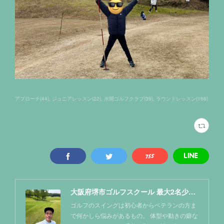
アプローチ
(
44
)
ジュニアレッスン
(
22
)
水間ゴルフクラブ
(
39
)
ラウンドレッスン
(
166
)
大阪府堺市ゴルフスクール 最大2名少人数レッスン NAOKIゴルフ塾
ゴルフのスイングは初心者からベテランの方ま
で何かしら悩みがあるもの。 体型や動きの癖な