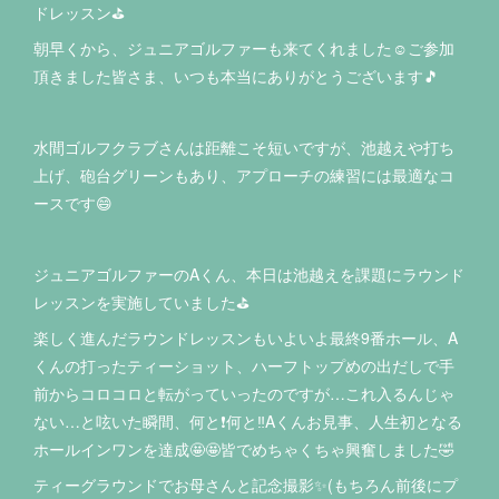
ドレッスン⛳️
朝早くから、ジュニアゴルファーも来てくれました☺️ご参加
頂きました皆さま、いつも本当にありがとうございます🎵
水間ゴルフクラブさんは距離こそ短いですが、池越えや打ち
上げ、砲台グリーンもあり、アプローチの練習には最適なコ
ースです😄
ジュニアゴルファーのAくん、本日は池越えを課題にラウンド
レッスンを実施していました⛳️
楽しく進んだラウンドレッスンもいよいよ最終9番ホール、A
くんの打ったティーショット、ハーフトップめの出だしで手
前からコロコロと転がっていったのですが…これ入るんじゃ
ない…と呟いた瞬間、何と❗️何と‼️Aくんお見事、人生初となる
ホールインワンを達成🤩🤩皆でめちゃくちゃ興奮しました🤣
ティーグラウンドでお母さんと記念撮影✨(もちろん前後にプ