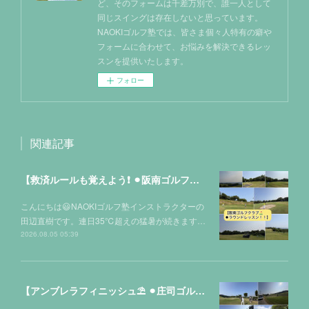
ど、そのフォームは千差万別で、誰一人として
同じスイングは存在しないと思っています。
NAOKIゴルフ塾では、皆さま個々人特有の癖や
フォームに合わせて、お悩みを解決できるレッ
スンを提供いたします。
フォロー
関連記事
【救済ルールも覚えよう❗️ ⚫︎阪南ゴルフクラブ⛳️】
こんにちは😃NAOKIゴルフ塾インストラクターの
田辺直樹です。連日35℃超えの猛暑が続きます…
2026.08.05 05:39
【アンブレラフィニッシュ⛱️ ⚫︎庄司ゴルフクラブ⛳️】