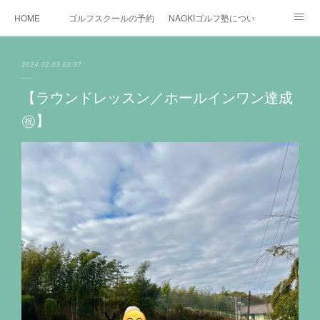
HOME
ゴルフスクールの予約状況
NAOKIゴルフ塾について
ゴルフ場施設
時間割と料金について
カリキュラム
2024.02.03 03:37
お役立ちゴルフ情報
BLOG
YouTube
【ラウンドレッスン／ホールインワン達成
㊗️】
インスタグラム
X