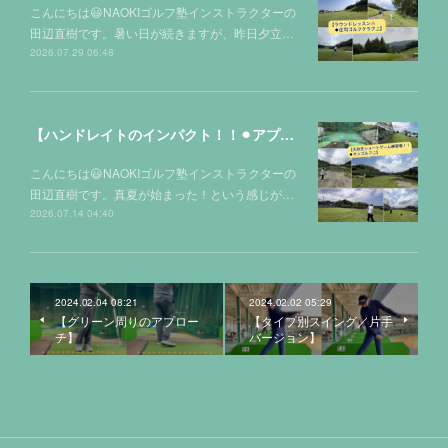
こんにちは😃NAOKIゴルフ塾インストラクターの
田辺直樹です。暑い日が続きますが、昨日夕立…
2026.07.29 06:48
【ハンドレイトのインパクト！！⚫︎アプローチ・バンカーレッスン❗️オンゴルフ⛳️】
こんにちは😃NAOKIゴルフ塾インストラクターの
田辺直樹です。真夏が始まった！という感じが…
2026.07.14 04:40
2024.02.04 08:21
2024.02.02 05:29
【グリーン周りのアプロー
【タイプ別スイング／片手
チ】
バージョン】