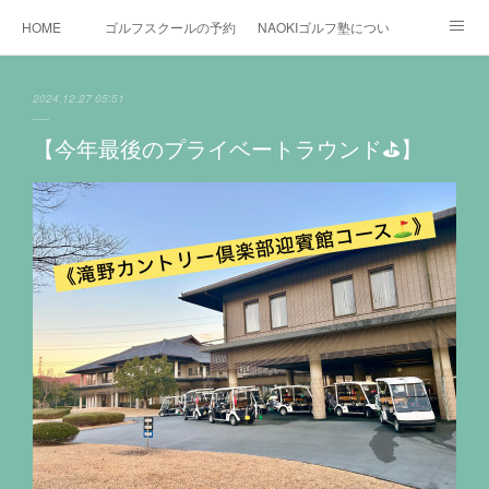
HOME
ゴルフスクールの予約状況
NAOKIゴルフ塾について
ゴルフ場施設
時間割と料金について
カリキュラム
2024.12.27 05:51
お役立ちゴルフ情報
BLOG
YouTube
【今年最後のプライベートラウンド⛳️】
インスタグラム
X