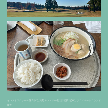
インストラクターの休日
(
40
)
滝野カントリー倶楽部迎賓館
(
48
)
プライベートラウンド
(
58
)