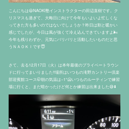
こんにちは😃NAOKI塾インストラクターの田辺直樹です。ク
リスマスも過ぎて、大晦日に向けて今年もいよいよ忙しくな
ってきた方も多いのではないでしょうか？昨日は割と暖かい
感じでしたが、今日は風が強くて冷え込んできていますよ🌬
今年も残りわずか、元気にバリバリと活動したいものだと思
うＮＡＯＫＩです😇
さて、去る12月17日（火）は本年最後のプライベートラウン
ドに行ってまいりました‼️場所はいつもの滝野カントリー倶楽
部迎賓館コース🤭朝の気温は−1°🥶いつものルーティンで練習
場に行くと、まだ暗かったけど何とか練習は出来ました😅⬇️