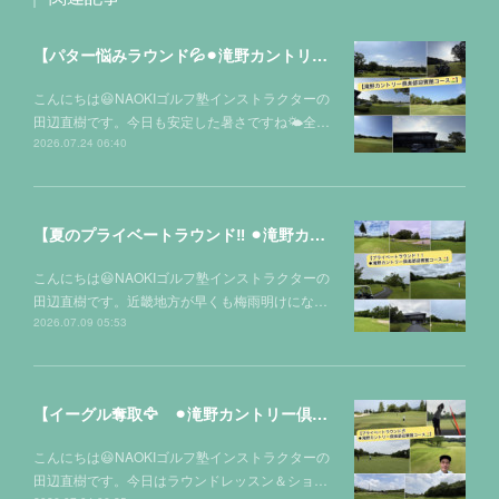
【パター悩みラウンド💦⚫︎滝野カントリー倶楽部迎賓館コース⛳️】
こんにちは😃NAOKIゴルフ塾インストラクターの
田辺直樹です。今日も安定した暑さですね🌤全…
2026.07.24 06:40
【夏のプライベートラウンド‼️ ⚫︎滝野カントリー倶楽部迎賓館コース⛳️】
こんにちは😃NAOKIゴルフ塾インストラクターの
田辺直樹です。近畿地方が早くも梅雨明けにな…
2026.07.09 05:53
【イーグル奪取🦅 ⚫︎滝野カントリー倶楽部迎賓館コース⛳️】
こんにちは😃NAOKIゴルフ塾インストラクターの
田辺直樹です。今日はラウンドレッスン＆ショ…