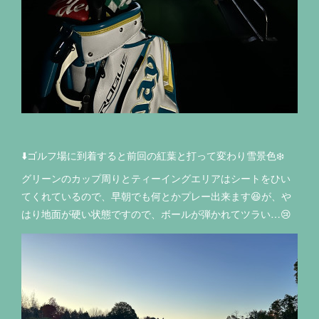
⬇️ゴルフ場に到着すると前回の紅葉と打って変わり雪景色❄️
グリーンのカップ周りとティーイングエリアはシートをひい
てくれているので、早朝でも何とかプレー出来ます😆が、や
はり地面が硬い状態ですので、ボールが弾かれてツラい…😢