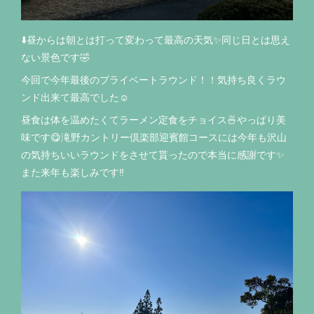
⬇️昼からは朝とは打って変わって最高の天気✨同じ日とは思え
ない景色です🤣
今回で今年最後のプライベートラウンド！！気持ち良くラウ
ンド出来て最高でした☺️
昼食は体を温めたくてラーメン定食をチョイス🍜やっぱり美
味です😋滝野カントリー倶楽部迎賓館コースには今年も沢山
の気持ちいいラウンドをさせて貰ったので本当に感謝です✨
また来年も楽しみです‼️