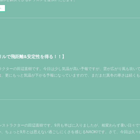
ー
リルで飛距離&安定性を得る！！】
ストラクターの田辺直樹です。今日は少し気温が高い予報ですが、雲が広がり風も吹い
らは、更にもっと気温が下がる予報になっていますので、まだまだ真冬の寒さは続く
塾インストラクターの田辺直樹です。9月も半ばに入りましたが、相変わらず暑い日々です
、ちょっと9月とは思えない過ごしにくさを感じるNAOKIです。さて、今回は久々