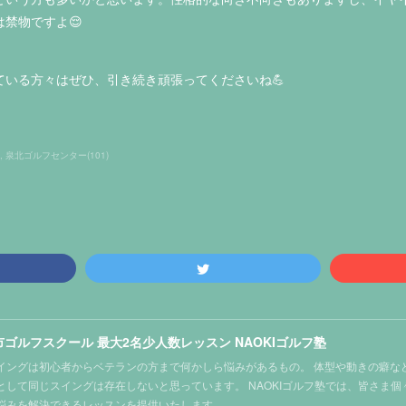
禁物ですよ😌
ている方々はぜひ、引き続き頑張ってくださいね💪
泉北ゴルフセンター
(
101
)
ゴルフスクール 最大2名少人数レッスン NAOKIゴルフ塾
イングは初心者からベテランの方まで何かしら悩みがあるもの。 体型や動きの癖な
として同じスイングは存在しないと思っています。 NAOKIゴルフ塾では、皆さま
悩みを解決できるレッスンを提供いたします。