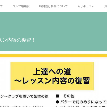
いて
ゴルフ場施設
時間割と料金について
カリキュラム
お
X
スン内容の復習！