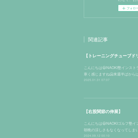
フォロ
関連記事
【トレーニングチューブド
こんにちは😃NAOKI塾イン
寒く感じますね🥶来週半ばか
2025.01.31 07:07
【右股関節の伸展】
こんにちは😃NAOKIゴルフ
朝晩の涼しさもなくなってしまい
2024.09.12 00:10