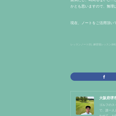
かとも思いますので、無理は
現在、ノートをご活用頂い
レッスンノート
(
0
)
練習場レッスン
(
88
)
大阪府堺市
ゴルフのス
で、誰一人
わせて、お