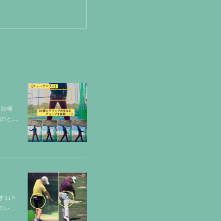
て結構
ものと…
ね🌞
のレ…