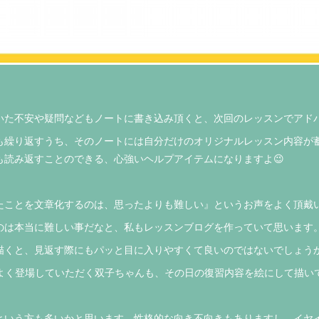
いた不安や疑問などもノートに書き込み頂くと、次回のレッスンでアド
も繰り返すうち、そのノートには自分だけのオリジナルレッスン内容が
も読み返すことのできる、心強いヘルプアイテムになりますよ😉
たことを文章化するのは、思ったよりも難しい』というお声をよく頂戴い
のは本当に難しい事だなと、私もレッスンブログを作っていて思います
描くと、見返す際にもパッと目に入りやすくて良いのではないでしょうか
にもよく登場していただく双子ちゃんも、その日の復習内容を絵にして描い
という方も多いかと思います。性格的な向き不向きもありますし、イヤ