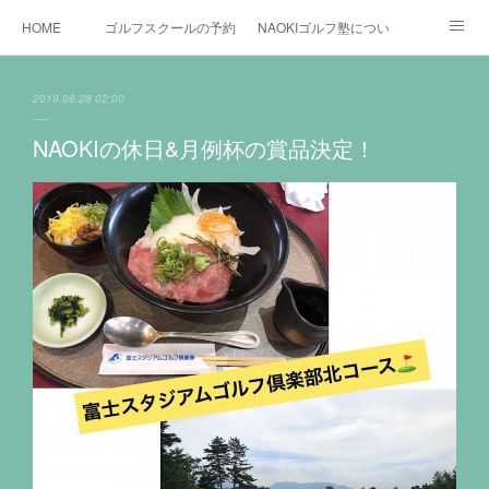
HOME
ゴルフスクールの予約状況
NAOKIゴルフ塾について
ゴルフ場施設
時間割と料金について
カリキュラム
2019.08.28 02:00
お役立ちゴルフ情報
BLOG
YouTube
NAOKIの休日&月例杯の賞品決定！
インスタグラム
X