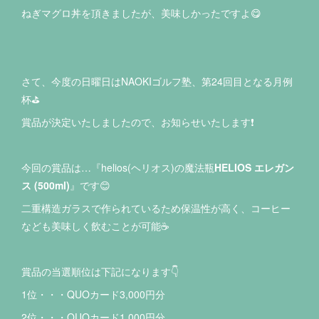
ねぎマグロ丼を頂きましたが、美味しかったですよ😋
さて、今度の日曜日はNAOKIゴルフ塾、第24回目となる月例
杯⛳️
賞品が決定いたしましたので、お知らせいたします❗️
今回の賞品は…『helios(ヘリオス)の魔法瓶
HELIOS エレガン
ス (500ml)
』です😊
二重構造ガラスで作られているため保温性が高く、コーヒー
なども美味しく飲むことが可能☕️
賞品の当選順位は下記になります👇
1位・・・QUOカード3,000円分
2位・・・QUOカード1,000円分