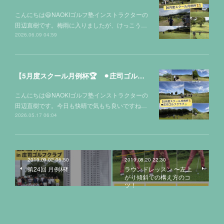
こんにちは😃NAOKIゴルフ塾インストラクターの
田辺直樹です。梅雨に入りましたが、けっこう…
2026.06.09 04:59
【5月度スクール月例杯🏆 ⚫︎庄司ゴルフクラブ⛳️】
こんにちは😃NAOKIゴルフ塾インストラクターの
田辺直樹です。今日も快晴で気もち良いですね…
2026.05.17 06:04
2019.09.02 06:50
2019.08.20 22:30
第24回 月例杯❗️
ラウンドレッスン 〜左上
がり傾斜での構え方のコ
ツ！