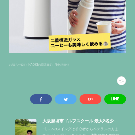
お知らせ
(
31
)
NAOKIの日常
(
83
)
月例杯
(
84
)
大阪府堺市ゴルフスクール 最大2名少人数レッスン NAOKIゴルフ塾
ゴルフのスイングは初心者からベテランの方ま
で何かしら悩みがあるもの。 体型や動きの癖な