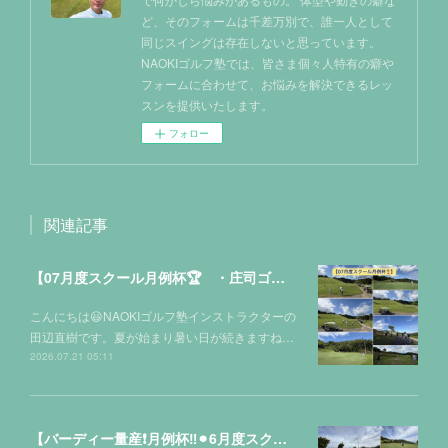
ど、そのフォームは千差万別で、誰一人として
同じスイングは存在しないと思っています。
NAOKIゴルフ塾では、皆さま個々人特有の癖や
フォームに合わせて、お悩みを解決できるレッ
スンを提供いたします。
フォロー
関連記事
【07月度スクール月例杯🏆 ・庄司ゴルフクラブ⛳️】
こんにちは😃NAOKIゴルフ塾インストラクターの
田辺直樹です。夏が始まり暑い日が続きますね…
2026.07.21 05:11
【バーディー量産❗️月例杯‼️⚫︎6月度スクール月例杯🏆】