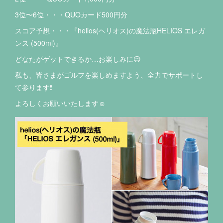
3位〜6位・・・QUOカード500円分
スコア予想・・・『helios(ヘリオス)の魔法瓶HELIOS エレガ
ンス (500ml)』
どなたがゲットできるか…お楽しみに😉
私も、皆さまがゴルフを楽しめますよう、全力でサポートし
て参ります❗️
よろしくお願いいたします☺️