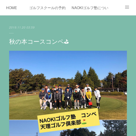
HOME
ゴルフスクールの予約状況
NAOKIゴルフ塾について
ゴルフ場施設
時間割と料金について
カリキュラム
2019.11.20 03:59
お役立ちゴルフ情報
BLOG
YouTube
秋の本コースコンペ⛳️
インスタグラム
X