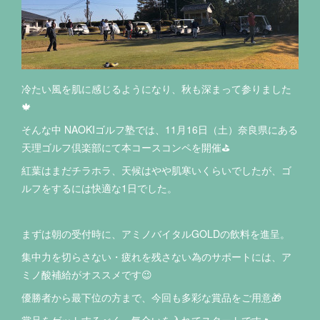
冷たい風を肌に感じるようになり、秋も深まって参りました
🍁
そんな中 NAOKIゴルフ塾では、11月16日（土）奈良県にある
天理ゴルフ倶楽部にて本コースコンペを開催⛳️
紅葉はまだチラホラ、天候はやや肌寒いくらいでしたが、ゴ
ルフをするには快適な1日でした。
まずは朝の受付時に、アミノバイタルGOLDの飲料を進呈。
集中力を切らさない・疲れを残さない為のサポートには、ア
ミノ酸補給がオススメです😉
優勝者から最下位の方まで、今回も多彩な賞品をご用意🎁