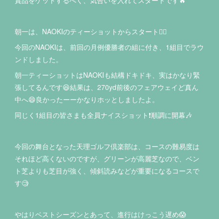
賞品をゲットするべく、気合いを入れてスタートです🔥
朝一は、NAOKIのティーショットからスタート🏌️‍♂️
今回のNAOKIは、前回の月例優勝者の組に付き、1組目でラウ
ンドしました。
朝一ティーショットはNAOKIも結構ドキドキ、実はかなり緊
張してるんです😆結果は、270yd前後のフェアウェイど真ん
中へ😄良かったーーかなりホッとしましたよ。
同じく1組目の皆さまも全員ナイスショット❗️順調に開幕🎶
今回の舞台となった天理ゴルフ倶楽部は、コースの難易度は
それほど高くないのですが、グリーンが高麗芝なので、ベン
ト芝よりも芝目が強く、傾斜読みなどが重要になるコースで
す🧐
やはりベストシーズンとあって、進行はけっこう遅め😱