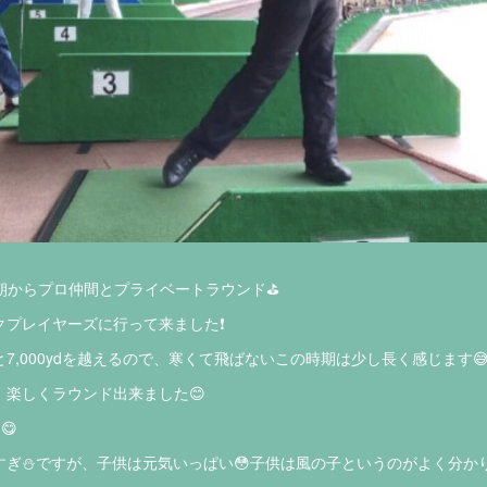
早朝からプロ仲間とプライベートラウンド⛳️
プレイヤーズに行って来ました❗️
7,000ydを越えるので、寒くて飛ばないこの時期は少し長く感じます
楽しくラウンド出来ました😊
😋
ぎ⛄️ですが、子供は元気いっぱい😳子供は風の子というのがよく分かり