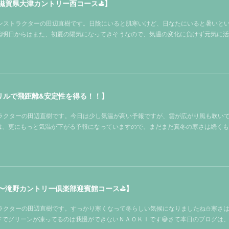
滋賀県大津カントリー西コース⛳️】
塾インストラクターの田辺直樹です。日陰にいると肌寒いけど、日なたにいると暑いと
🤔明日からはまた、初夏の陽気になってきそうなので、気温の変化に負けず元気に
リルで飛距離&安定性を得る！！】
ストラクターの田辺直樹です。今日は少し気温が高い予報ですが、雲が広がり風も吹い
らは、更にもっと気温が下がる予報になっていますので、まだまだ真冬の寒さは続く
〜滝野カントリー倶楽部迎賓館コース⛳️】
ストラクターの田辺直樹です。すっかり寒くなって冬らしい気候になりましたね⛄寒さ
ドでグリーンが凍ってるのは我慢ができないＮＡＯＫＩです😅さて本日のブログは