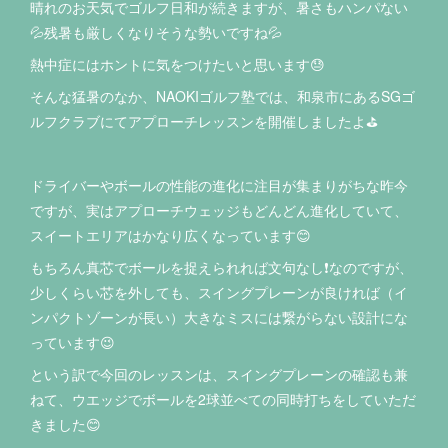
晴れのお天気でゴルフ日和が続きますが、暑さもハンパない
💦残暑も厳しくなりそうな勢いですね💦
熱中症にはホントに気をつけたいと思います😓
そんな猛暑のなか、NAOKIゴルフ塾では、和泉市にあるSGゴ
ルフクラブにてアプローチレッスンを開催しましたよ⛳️
ドライバーやボールの性能の進化に注目が集まりがちな昨今
ですが、実はアプローチウェッジもどんどん進化していて、
スイートエリアはかなり広くなっています😊
もちろん真芯でボールを捉えられれば文句なし❗️なのですが、
少しくらい芯を外しても、スイングプレーンが良ければ（イ
ンパクトゾーンが長い）大きなミスには繋がらない設計にな
っています😉
という訳で今回のレッスンは、スイングプレーンの確認も兼
ねて、ウエッジでボールを2球並べての同時打ちをしていただ
きました😊