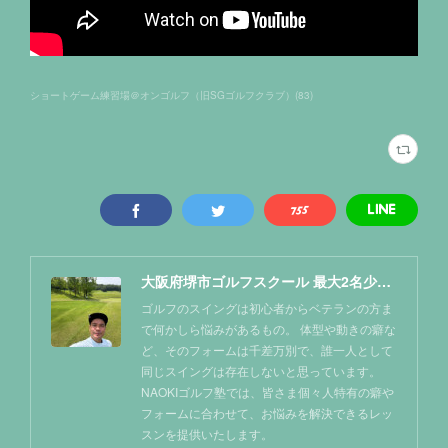
ショートゲーム練習場＠オンゴルフ（旧SGゴルフクラブ）
(
83
)
大阪府堺市ゴルフスクール 最大2名少人数レッスン NAOKIゴルフ塾
ゴルフのスイングは初心者からベテランの方ま
で何かしら悩みがあるもの。 体型や動きの癖な
ど、そのフォームは千差万別で、誰一人として
同じスイングは存在しないと思っています。
NAOKIゴルフ塾では、皆さま個々人特有の癖や
フォームに合わせて、お悩みを解決できるレッ
スンを提供いたします。