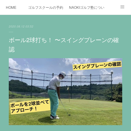
HOME
ゴルフスクールの予約状況
NAOKIゴルフ塾について
ゴルフ場施設
時間割と料金について
カリキュラム
2020.08.12 03:52
お役立ちゴルフ情報
BLOG
YouTube
ボール2球打ち！ 〜スイングプレーンの確
認
インスタグラム
X