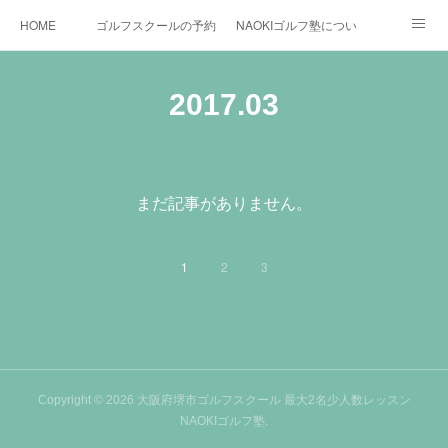
HOME
ゴルフスクールの予約状況
NAOKIゴルフ塾について
ゴルフ場施設
時間割と料金について
カリキュラム
2017
.
03
お役立ちゴルフ情報
BLOG
YouTube
インスタグラム
X
まだ記事がありません。
1
2
3
Copyright ©
2026
大阪府堺市ゴルフスクール 最大2名少人数レッスン
NAOKIゴルフ塾
.