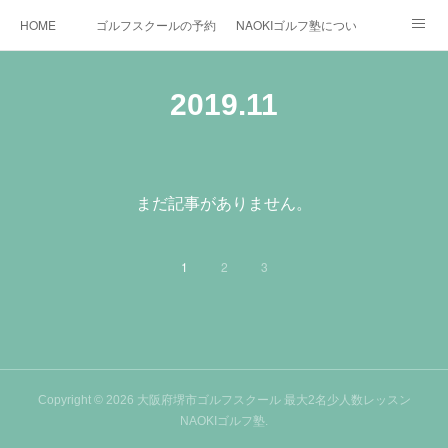
HOME
ゴルフスクールの予約状況
NAOKIゴルフ塾について
ゴルフ場施設
時間割と料金について
カリキュラム
2019
.
11
お役立ちゴルフ情報
BLOG
YouTube
インスタグラム
X
まだ記事がありません。
1
2
3
Copyright ©
2026
大阪府堺市ゴルフスクール 最大2名少人数レッスン
NAOKIゴルフ塾
.