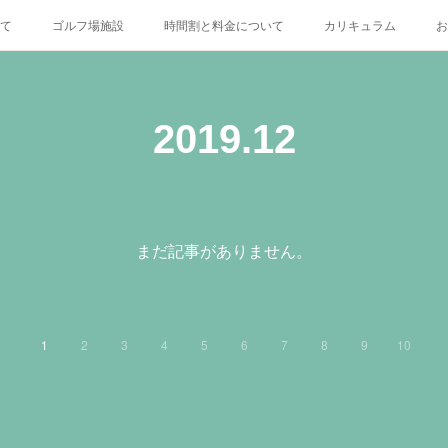
いて
ゴルフ場施設
時間割と料金について
カリキュラム
お
X
2019
.
12
まだ記事がありません。
1
2
3
4
5
6
7
8
9
10