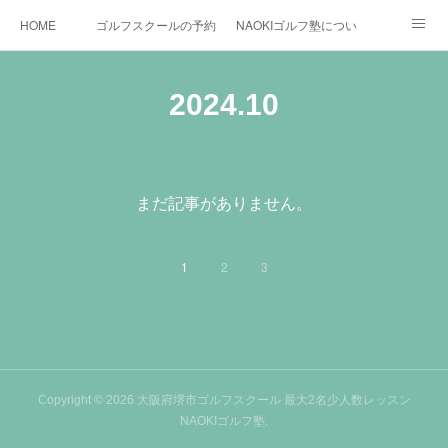
HOME
ゴルフスクールの予約状況
NAOKIゴルフ塾について
ゴルフ場施設
時間割と料金について
カリキュラム
2024
.
10
お役立ちゴルフ情報
BLOG
YouTube
インスタグラム
X
まだ記事がありません。
1
2
3
Copyright ©
2026
大阪府堺市ゴルフスクール 最大2名少人数レッスン
NAOKIゴルフ塾
.