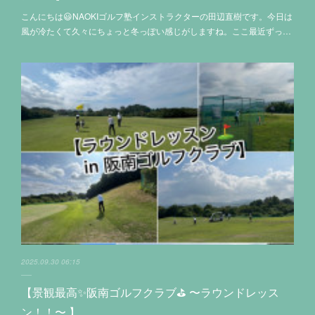
こんにちは😃NAOKIゴルフ塾インストラクターの田辺直樹です。今日は
風が冷たくて久々にちょっと冬っぽい感じがしますね。ここ最近ずっ…
2025.09.30 06:15
【景観最高✨阪南ゴルフクラブ⛳️ 〜ラウンドレッス
ン！！〜 】