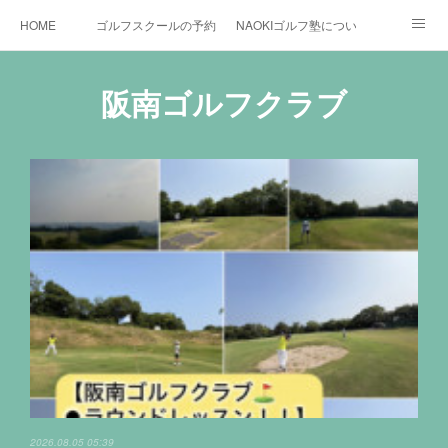
HOME
ゴルフスクールの予約状況
NAOKIゴルフ塾について
ゴルフ場施設
時間割と料金について
カリキュラム
阪南ゴルフクラブ
お役立ちゴルフ情報
BLOG
YouTube
インスタグラム
X
2026.08.05 05:39