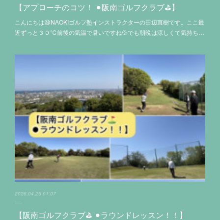
【アプローチのコツ！ ⚫︎阪南ゴルフクラブ⛳️】
こんにちは😃NAOKIゴルフ塾インストラクターの田辺直樹です。ここ最
近ずっと３０℃前後の気温で暑いですね💦でも朝晩は涼しくて気持ち…
2026.04.25 01:07
【阪南ゴルフクラブ⛳️ ⚫︎ラウンドレッスン！！】