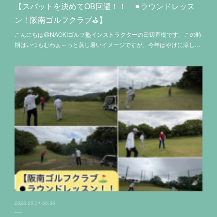
【スパットを決めてOB回避！！ ⚫︎ラウンドレッス
ン！阪南ゴルフクラブ⛳️】
こんにちは😃NAOKIゴルフ塾インストラクターの田辺直樹です。この時
期はいつもむわぁ～っと蒸し暑いイメージですが、今年はやけに涼し…
2026.05.31 06:36