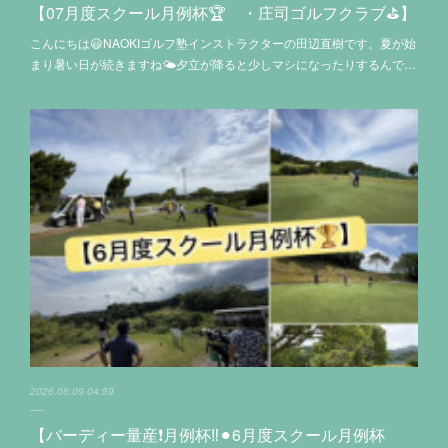
【07月度スクール月例杯🏆 ・庄司ゴルフクラブ⛳️】
こんにちは😃NAOKIゴルフ塾インストラクターの田辺直樹です。夏が始
まり暑い日が続きますね🌤夕立が降ると少しマシになったりするんで…
2026.06.09 04:59
【バーディー量産❗️月例杯‼️⚫︎6月度スクール月例杯