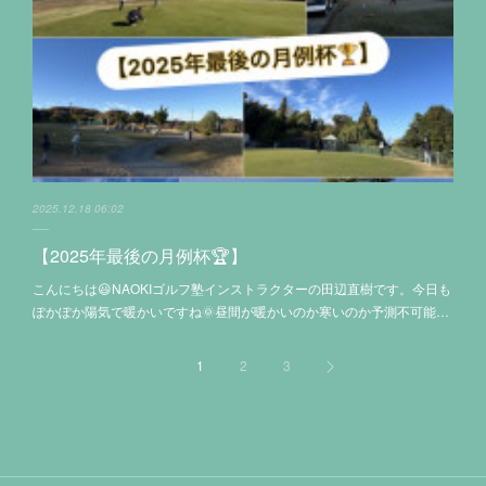
2025.12.18 06:02
【2025年最後の月例杯🏆】
こんにちは😃NAOKIゴルフ塾インストラクターの田辺直樹です。今日も
ぽかぽか陽気で暖かいですね🌞昼間が暖かいのか寒いのか予測不可能…
1
2
3