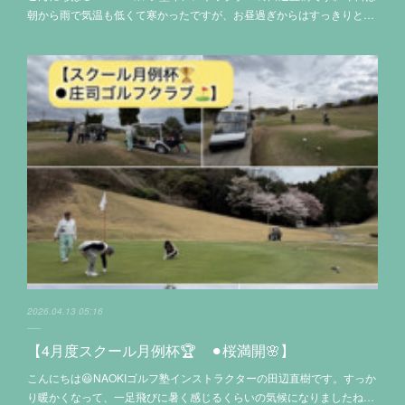
朝から雨で気温も低くて寒かったですが、お昼過ぎからはすっきりと…
2026.04.13 05:16
【4月度スクール月例杯🏆 ⚫︎桜満開🌸】
こんにちは😃NAOKIゴルフ塾インストラクターの田辺直樹です。すっか
り暖かくなって、一足飛びに暑く感じるくらいの気候になりましたね…