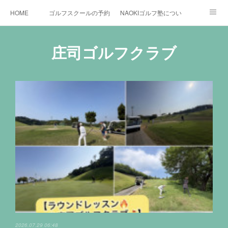
HOME
ゴルフスクールの予約状況
NAOKIゴルフ塾について
ゴルフ場施設
時間割と料金について
カリキュラム
庄司ゴルフクラブ
お役立ちゴルフ情報
BLOG
YouTube
インスタグラム
X
2026.07.29 06:48