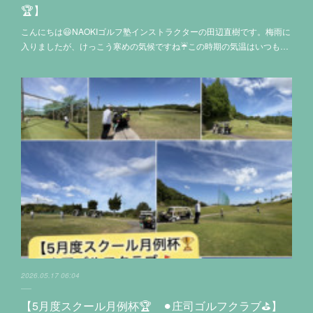
🏆】
こんにちは😃NAOKIゴルフ塾インストラクターの田辺直樹です。梅雨に
入りましたが、けっこう寒めの気候ですね☔この時期の気温はいつも…
2026.05.17 06:04
【5月度スクール月例杯🏆 ⚫︎庄司ゴルフクラブ⛳️】