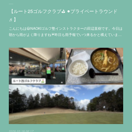
【ルート25ゴルフクラブ⛳️ ⚫︎プライベートラウンド
♬】
こんにちは😃NAOKIゴルフ塾インストラクターの田辺直樹です。今日は
朝から雨がよく降りますね☔昨日も雨予報でいつ来るかと構えていま…
2026.03.18 06:17