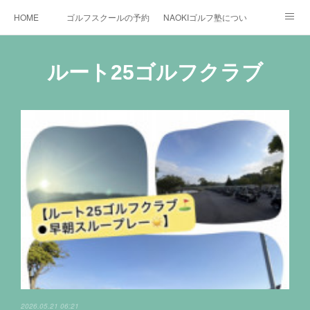
HOME
ゴルフスクールの予約状況
NAOKIゴルフ塾について
ゴルフ場施設
時間割と料金について
カリキュラム
ルート25ゴルフクラブ
お役立ちゴルフ情報
BLOG
YouTube
インスタグラム
X
2026.05.21 06:21