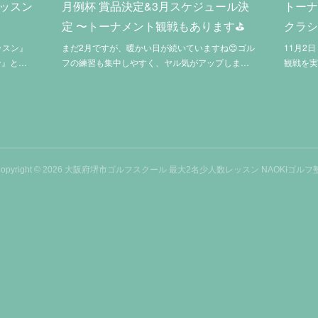
ッスン
月例杯 賞品決定&3月スケジュール決
トーナ
定 〜トーナメント観戦もあります⛳️
クラ
ッスン』
まだ2月ですが、暖かい日が続いていますね😊ゴル
11月2
ン』と…
フの練習も集中しやすく、ヤル気がアップしま…
観戦を実
opyright ©
2026
大阪府堺市ゴルフスクール 最大2名少人数レッスン NAOKIゴルフ