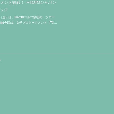
メント観戦！ 〜TOTOジャパン
シック
日（金）は、NAOKIゴルフ塾初の、ツアー
施❗️今回は、女子プロトーナメント（TO…
塾
.