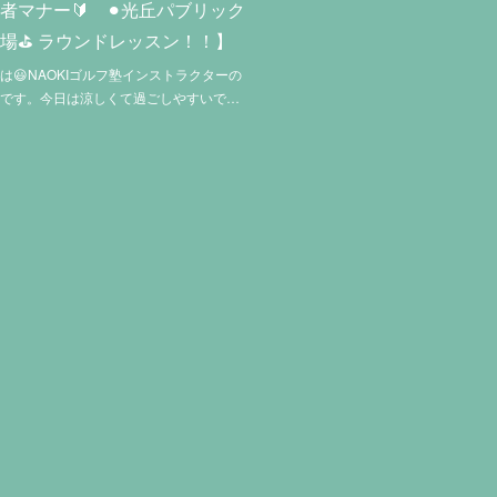
者マナー🔰 ⚫︎光丘パブリック
場⛳️ ラウンドレッスン！！】
は😃NAOKIゴルフ塾インストラクターの
樹です。今日は涼しくて過ごしやすいで…