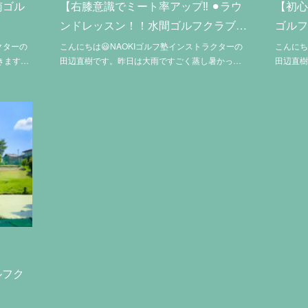
南ゴル
【右膝意識でミート率アップ‼️ ⚫︎ラウ
【初心
ンドレッスン！！水間ゴルフクラブ…
ゴルフ
クターの
こんにちは😃NAOKIゴルフ塾インストラクターの
こんにち
きます…
田辺直樹です。昨日は大雨ですごく蒸し暑かっ…
田辺直
ルフク