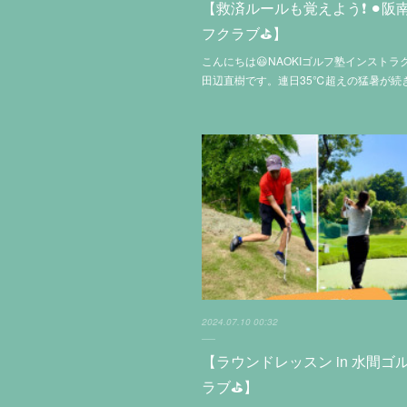
【救済ルールも覚えよう❗️ ⚫︎阪
フクラブ⛳️】
こんにちは😃NAOKIゴルフ塾インストラ
田辺直樹です。連日35℃超えの猛暑が続
2024.07.10 00:32
【ラウンドレッスン in 水間ゴ
ラブ⛳️】