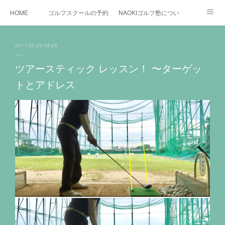
HOME
ゴルフスクールの予約状況
NAOKIゴルフ塾について
ゴルフ場施設
時間割と料金について
カリキュラム
2017.05.25 08:28
お役立ちゴルフ情報
BLOG
YouTube
ツアースティック レッスン！ 〜ターゲッ
トとアドレス
インスタグラム
X