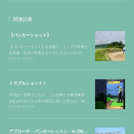
関連記事
【バンカーショット】
【バンカーショット】左足軸で、トップで出来た
右手首・右肘の角度をキープしてインパクト❗️
2023.07.19 07:51
トラブルショット！
今日は一日雨でしたが、こんな時こそ練習練習
(big grin)ボールが木の根元に付いた時など、右…
2023.06.02 10:40
アプローチ・バンカーレッスン in ONゴルフ⛳️