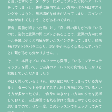
と言いますのは、ターゲットに対してズレた方向へアドレス
をしてしまうと、勝手に脳内で正しい方向へ球を飛ばすスイ
ングをしようと、無意識的な修正が入ってしまい、スイング
自体が崩れてしまうことがあるのですね。。
折角、両脇が締まった肩に対して良い腕の振りが出来ている
のに、姿勢と意識の間にズレがあることで、意識の方向にボ
ールを飛ばそうと両脇が開いたスイングをしてしまい、結果
飛び方がバラバラになり、訳が分からなくなるなんていうこ
とに繋がるかも分かりません。。
そこで、本日はプロゴルファーも愛用している「ツアーステ
ィック」を用いて、ご自身のアドレスの方向性をしっかりと
把握していただきました☺️
やはり思っているよりも、右や左に向いてしまっている方が
多く、ターゲットを変えてみても同じ方向にズレているとい
う方が多かったです。ご自身の向きやすい方向のクセを把握
しておくと、自主練習でも気を付けて意識しやすくなるかと
思いますので、ぜひ一度、このレッスンでチェックしてみて