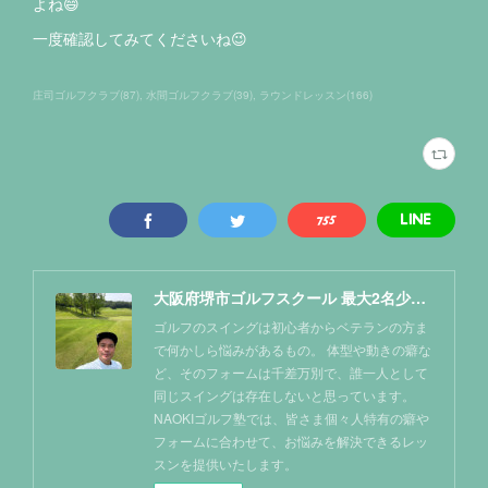
よね😄
一度確認してみてくださいね😉
庄司ゴルフクラブ
(
87
)
水間ゴルフクラブ
(
39
)
ラウンドレッスン
(
166
)
大阪府堺市ゴルフスクール 最大2名少人数レッスン NAOKIゴルフ塾
ゴルフのスイングは初心者からベテランの方ま
で何かしら悩みがあるもの。 体型や動きの癖な
ど、そのフォームは千差万別で、誰一人として
同じスイングは存在しないと思っています。
NAOKIゴルフ塾では、皆さま個々人特有の癖や
フォームに合わせて、お悩みを解決できるレッ
スンを提供いたします。