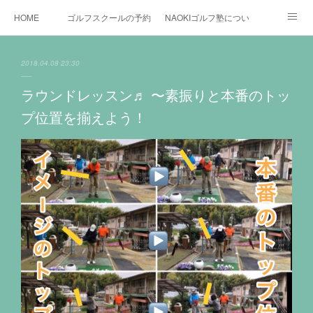
HOME
ゴルフスクールの予約状況
NAOKIゴルフ塾について
ゴルフ場施設
時間割と料金について
カリキュラム
2018.04.08 23:30
お役立ちゴルフ情報
BLOG
YouTube
ラウンドレッスン♬ 〜素振りと本番のトッ
プ位置を揃えよう！
インスタグラム
X