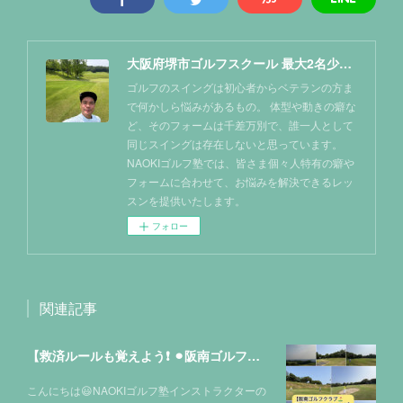
大阪府堺市ゴルフスクール 最大2名少人数レッスン NAOKIゴルフ塾
ゴルフのスイングは初心者からベテランの方ま
で何かしら悩みがあるもの。 体型や動きの癖な
ど、そのフォームは千差万別で、誰一人として
同じスイングは存在しないと思っています。
NAOKIゴルフ塾では、皆さま個々人特有の癖や
フォームに合わせて、お悩みを解決できるレッ
スンを提供いたします。
フォロー
関連記事
【救済ルールも覚えよう❗️ ⚫︎阪南ゴルフクラブ⛳️】
こんにちは😃NAOKIゴルフ塾インストラクターの