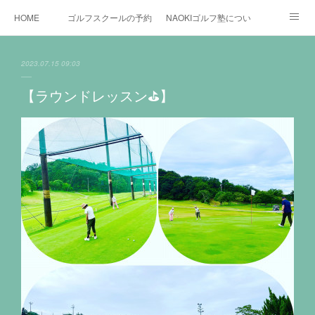
HOME
ゴルフスクールの予約状況
NAOKIゴルフ塾について
ゴルフ場施設
時間割と料金について
カリキュラム
2023.07.15 09:03
お役立ちゴルフ情報
BLOG
YouTube
【ラウンドレッスン⛳️】
インスタグラム
X