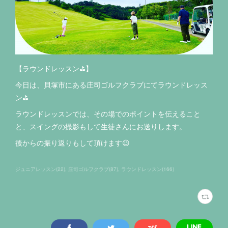
【ラウンドレッスン⛳️】
今日は、貝塚市にある庄司ゴルフクラブにてラウンドレッス
ン⛳️
ラウンドレッスンでは、その場でのポイントを伝えること
と、スイングの撮影もして生徒さんにお送りします。
後からの振り返りもして頂けます😉
ジュニアレッスン
(
22
)
庄司ゴルフクラブ
(
87
)
ラウンドレッスン
(
166
)