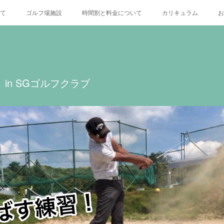
いて
ゴルフ場施設
時間割と料金について
カリキュラム
お
X
in SGゴルフクラブ