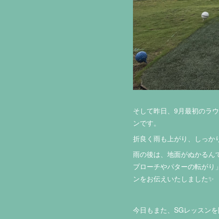
そして昨日、9月最初のラウ
ンです。
折良く雨も上がり、しっかり
雨の後は、地面がぬかるん
プローチやパターの転がり
ンをお伝えいたしました✨
今日もまた、SGレッスンを開催