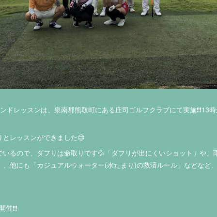
ンドレッスンは、泉南郡熊取町にある庄司ゴルフクラブにて実施❗️❗️13
とレッスンができました😊
でいるので、ダフりは命取りです💦「ダフリが出にくいショット」や、
」、他にも「カジュアルウォーター(水たまり)の救済ルール」などなど
❗️❗️