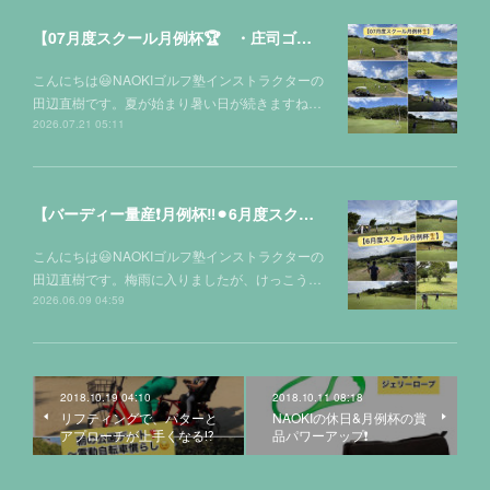
【07月度スクール月例杯🏆 ・庄司ゴルフクラブ⛳️】
こんにちは😃NAOKIゴルフ塾インストラクターの
田辺直樹です。夏が始まり暑い日が続きますね…
2026.07.21 05:11
【バーディー量産❗️月例杯‼️⚫︎6月度スクール月例杯🏆】
こんにちは😃NAOKIゴルフ塾インストラクターの
田辺直樹です。梅雨に入りましたが、けっこう…
2026.06.09 04:59
2018.10.19 04:10
2018.10.11 08:18
リフティングで、パターと
NAOKIの休日&月例杯の賞
アプローチが上手くなる⁉️
品パワーアップ❗️