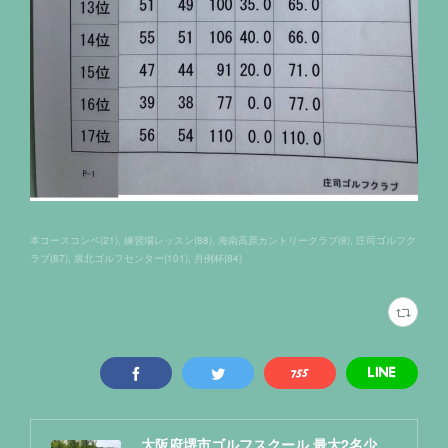
本コースコンペ
(
21
)
練習場レッスン
(
88
)
海南高原カントリークラブ
(
8
)
庄司ゴルフク
ラブ
(
87
)
泉北ゴルフセンター
(
101
)
月例杯
(
84
)
大阪府堺市ゴルフスクール 最大2名少人数レッスン NAOKIゴルフ塾