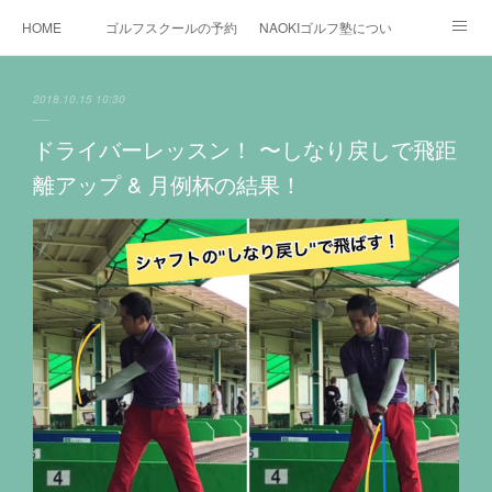
HOME
ゴルフスクールの予約状況
NAOKIゴルフ塾について
ゴルフ場施設
時間割と料金について
カリキュラム
2018.10.15 10:30
お役立ちゴルフ情報
BLOG
YouTube
ドライバーレッスン！ 〜しなり戻しで飛距
離アップ & 月例杯の結果！
インスタグラム
X