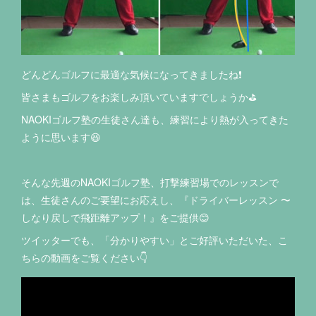
どんどんゴルフに最適な気候になってきましたね❗️
皆さまもゴルフをお楽しみ頂いていますでしょうか⛳️
NAOKIゴルフ塾の生徒さん達も、練習により熱が入ってきた
ように思います😆
そんな先週のNAOKIゴルフ塾、打撃練習場でのレッスンで
は、生徒さんのご要望にお応えし、『ドライバーレッスン 〜
しなり戻しで飛距離アップ！』をご提供😊
ツイッターでも、「分かりやすい」とご好評いただいた、こ
ちらの動画をご覧ください👇