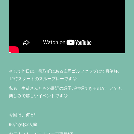
そして昨日は、熊取町にある庄司ゴルフクラブにて月例杯、
12時スタートのスループレーです😊
私も、生徒さんたちの最近の調子が把握できるのが、とても
楽しみで嬉しいイベントです😆
今回は、何と❗️
60台がお2人😆
お二人とも、ベストスコア更新❗️👏