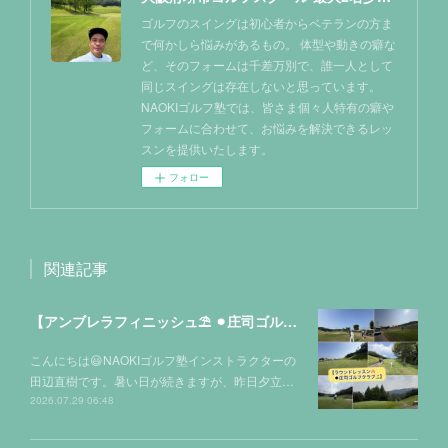
ゴルフのスイングは初心者からベテランの方ま
で何かしら悩みがあるもの。 体型や動きの癖な
ど、そのフォームは千差万別で、誰一人として
同じスイングは存在しないと思っています。
NAOKIゴルフ塾では、皆さま個々人特有の癖や
フォームに合わせて、お悩みを解決できるレッ
スンを提供いたします。
フォロー
関連記事
【アンブレラフィニッシュ⛱️ ⚫︎庄司ゴルフクラブ⛳️】
こんにちは😃NAOKIゴルフ塾インストラクターの
田辺直樹です。暑い日が続きますが、昨日夕立…
2026.07.29 06:48