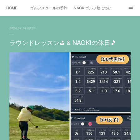
HOME
ゴルフスクールの予約状況
NAOKIゴルフ塾について
ゴルフ場施設
時間割と料金について
カリキュラム
2024.04.24 00:26
お役立ちゴルフ情報
BLOG
YouTube
ラウンドレッスン⛳️ & NAOKIの休日🎵
インスタグラム
X