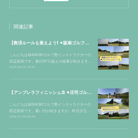
関連記事
【救済ルールも覚えよう❗️ ⚫︎阪南ゴルフクラブ⛳️】
こんにちは😃NAOKIゴルフ塾インストラクターの
田辺直樹です。連日35℃超えの猛暑が続きます…
2026.08.05 05:39
【アンブレラフィニッシュ⛱️ ⚫︎庄司ゴルフクラブ⛳️】
こんにちは😃NAOKIゴルフ塾インストラクターの
田辺直樹です。暑い日が続きますが、昨日夕立…
2026.07.29 06:48