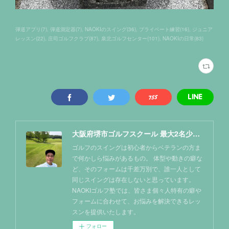
弾道アプリ
(
7
)
弾道測定器
(
7
)
NAOKIのスイング
(
36
)
プライベート練習
(
16
)
ジュニア
レッスン
(
22
)
庄司ゴルフクラブ
(
87
)
泉北ゴルフセンター
(
101
)
NAOKIの日常
(
83
)
大阪府堺市ゴルフスクール 最大2名少人数レッスン NAOKIゴルフ塾
ゴルフのスイングは初心者からベテランの方ま
で何かしら悩みがあるもの。 体型や動きの癖な
ど、そのフォームは千差万別で、誰一人として
同じスイングは存在しないと思っています。
NAOKIゴルフ塾では、皆さま個々人特有の癖や
フォームに合わせて、お悩みを解決できるレッ
スンを提供いたします。
フォロー