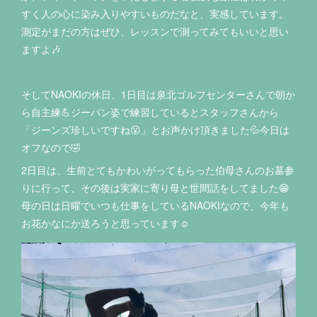
すく人の心に染み入りやすいものだなと、実感しています。
測定がまだの方はぜひ、レッスンで測ってみてもいいと思い
ますよ🎶
そしてNAOKIの休日、1日目は泉北ゴルフセンターさんで朝か
ら自主練💪ジーパン姿で練習しているとスタッフさんから
「ジーンズ珍しいですね😮」とお声かけ頂きました💦今日は
オフなので🤣
2日目は、生前とてもかわいがってもらった伯母さんのお墓参
りに行って、その後は実家に寄り母と世間話をしてました😁
母の日は日曜でいつも仕事をしているNAOKIなので、今年も
お花かなにか送ろうと思っています☺️