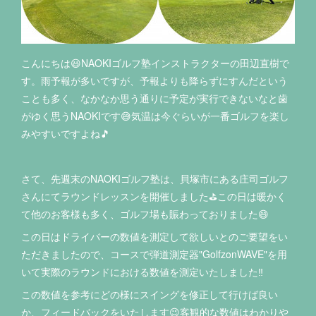
こんにちは😃NAOKIゴルフ塾インストラクターの田辺直樹で
す。雨予報が多いですが、予報よりも降らずにすんだという
ことも多く、なかなか思う通りに予定が実行できないなと歯
がゆく思うNAOKIです😅気温は今ぐらいが一番ゴルフを楽し
みやすいですよね🎵
さて、先週末のNAOKIゴルフ塾は、貝塚市にある庄司ゴルフ
さんにてラウンドレッスンを開催しました⛳️この日は暖かく
て他のお客様も多く、ゴルフ場も賑わっておりました😄
この日はドライバーの数値を測定して欲しいとのご要望をい
ただきましたので、コースで弾道測定器"GolfzonWAVE"を用
いて実際のラウンドにおける数値を測定いたしました‼️
この数値を参考にどの様にスイングを修正して行けば良い
か、フィードバックをいたします😉客観的な数値はわかりや