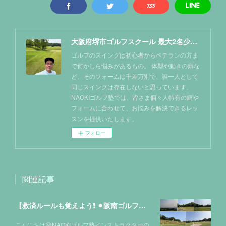
大阪府堺市ゴルフスクール 最大2名少人数レッスン NAOKIゴルフ塾
ゴルフのスイングは初心者からベテランの方ま
で何かしら悩みがあるもの。 体型や動きの癖な
ど、そのフォームは千差万別で、誰一人として
同じスイングは存在しないと思っています。
NAOKIゴルフ塾では、皆さま個々人特有の癖や
フォームに合わせて、お悩みを解決できるレッ
スンを提供いたします。
フォロー
関連記事
【救済ルールも覚えよう❗️ ⚫︎阪南ゴルフクラブ⛳️】
こんにちは😃NAOKIゴルフ塾インストラクターの