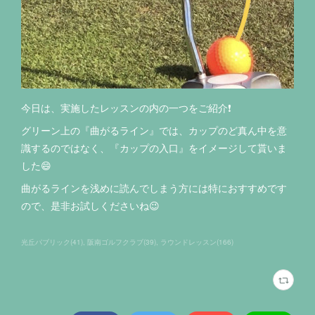
今日は、実施したレッスンの内の一つをご紹介❗️
グリーン上の『曲がるライン』では、カップのど真ん中を意
識するのではなく、『カップの入口』をイメージして貰いま
した😄
曲がるラインを浅めに読んでしまう方には特におすすめです
ので、是非お試しくださいね😉
光丘パブリック
(
41
)
阪南ゴルフクラブ
(
39
)
ラウンドレッスン
(
166
)