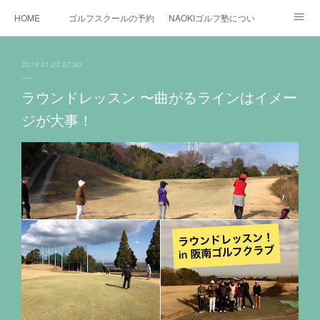
HOME
ゴルフスクールの予約状況
NAOKIゴルフ塾について
ゴルフ場施設
時間割と料金について
カリキュラム
2019.01.23 07:30
お役立ちゴルフ情報
BLOG
YouTube
ラウンドレッスン 〜曲がるラインはイメー
ジが大事！
インスタグラム
X