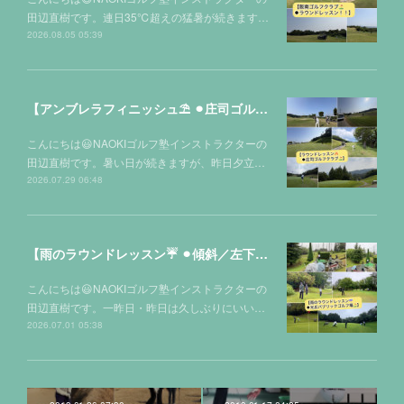
田辺直樹です。連日35℃超えの猛暑が続きます…
2026.08.05 05:39
【アンブレラフィニッシュ⛱️ ⚫︎庄司ゴルフクラブ⛳️】
こんにちは😃NAOKIゴルフ塾インストラクターの
田辺直樹です。暑い日が続きますが、昨日夕立…
2026.07.29 06:48
【雨のラウンドレッスン☔️ ⚫︎傾斜／左下りのアプローチ 2種類の打ち方‼️in光丘パブリックゴルフ場⛳️】
こんにちは😃NAOKIゴルフ塾インストラクターの
田辺直樹です。一昨日・昨日は久しぶりにいい…
2026.07.01 05:38