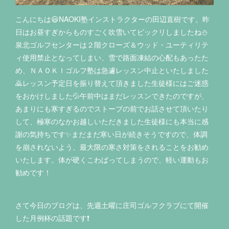
こんにちは😃NAOKI塾インストラクターの田辺直樹です。昨
日はお昼すぎからものすごく吹雪いてビックリしましたね⛄
泉北ゴルフセンターは２階クローズ＆ウッド・ユーティリテ
ィ使用禁止となってしまい、雪で路面凍結の心配もあったた
め、ＮＡＯＫＩゴルフ塾は急遽レッスン中止といたしました
🙇レッスン予定日を振り替えて頂きました生徒様にはご迷惑
をおかけしました💦午前中はまだレッスンできたのですが、
あまりにも寒すぎるのでストーブの前でお話させて頂いたり
して、極寒のなかお越しいただきました生徒様にも本当に感
謝の気持ちです✨まだまだ寒い日が続きそうですので、体調
を崩されないよう、最大限の寒さ対策をされることをお勧め
いたします。体が硬くこわばってしまうので、軽い運動もお
勧めです！
さて今日のブログは、先週土曜に庄司ゴルフクラブにて開催
した月例杯の話題です❗️