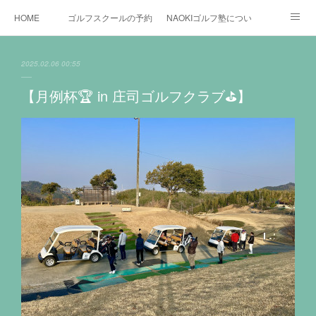
HOME
ゴルフスクールの予約状況
NAOKIゴルフ塾について
ゴルフ場施設
時間割と料金について
カリキュラム
2025.02.06 00:55
お役立ちゴルフ情報
BLOG
YouTube
【月例杯🏆 in 庄司ゴルフクラブ⛳️】
インスタグラム
X