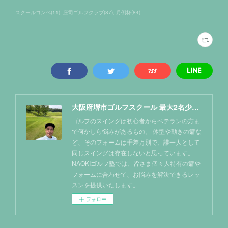
スクールコンペ
(
11
)
庄司ゴルフクラブ
(
87
)
月例杯
(
84
)
大阪府堺市ゴルフスクール 最大2名少人数レッスン NAOKIゴルフ塾
ゴルフのスイングは初心者からベテランの方ま
で何かしら悩みがあるもの。 体型や動きの癖な
ど、そのフォームは千差万別で、誰一人として
同じスイングは存在しないと思っています。
NAOKIゴルフ塾では、皆さま個々人特有の癖や
フォームに合わせて、お悩みを解決できるレッ
スンを提供いたします。
フォロー