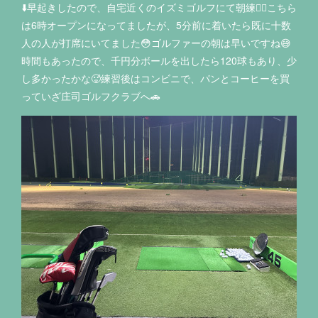
⬇️早起きしたので、自宅近くのイズミゴルフにて朝練🏌️‍♂️こちら
は6時オープンになってましたが、5分前に着いたら既に十数
人の人が打席にいてました😳ゴルファーの朝は早いですね😅
時間もあったので、千円分ボールを出したら120球もあり、少
し多かったかな🥵練習後はコンビニで、パンとコーヒーを買
っていざ庄司ゴルフクラブへ🚗