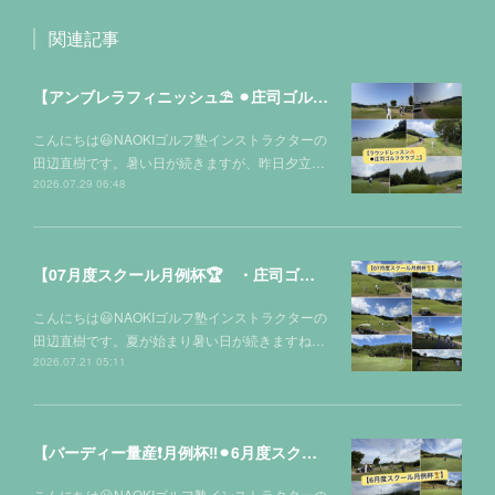
関連記事
【アンブレラフィニッシュ⛱️ ⚫︎庄司ゴルフクラブ⛳️】
こんにちは😃NAOKIゴルフ塾インストラクターの
田辺直樹です。暑い日が続きますが、昨日夕立…
2026.07.29 06:48
【07月度スクール月例杯🏆 ・庄司ゴルフクラブ⛳️】
こんにちは😃NAOKIゴルフ塾インストラクターの
田辺直樹です。夏が始まり暑い日が続きますね…
2026.07.21 05:11
【バーディー量産❗️月例杯‼️⚫︎6月度スクール月例杯🏆】
こんにちは😃NAOKIゴルフ塾インストラクターの