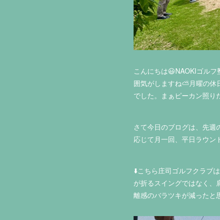
こんにちは😃NAOKIゴ
囲気がしますね⛅月曜の休
でした。まぁピーカン照り
さて今日のブログは、先週
応じて月一回、平日ラウン
⬇️こちら庄司ゴルフクラ
が折るスイングではなく、
離感のバラツキが減ったと思