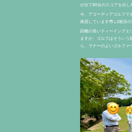
が出て80台のスコアを出し
今、アゴーディアゴルフで
推奨しています😳↓2枚目
距離の長いティーイングエ
ますが、ゴルフはそういう
ら、マナーのよいゴルファー