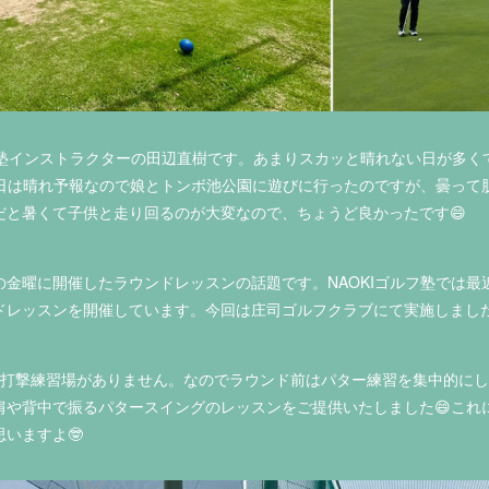
ルフ塾インストラクターの田辺直樹です。あまりスカッと晴れない日が多
日は晴れ予報なので娘とトンボ池公園に遊びに行ったのですが、曇って
だと暑くて子供と走り回るのが大変なので、ちょうど良かったです😄
の金曜に開催したラウンドレッスンの話題です。NAOKIゴルフ塾では最
ドレッスンを開催しています。今回は庄司ゴルフクラブにて実施しました
ブは打撃練習場がありません。なのでラウンド前はパター練習を集中的に
肩や背中で振るパタースイングのレッスンをご提供いたしました😄これ
いますよ🤓