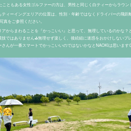
たこともある女性ゴルファーの方は、男性と同じく白ティーからラウンド
もティーイングエリアの位置は、性別・年齢ではなくドライバーの飛距
の写真をご参照ください。
リアからまわることを『かっこいい』と思って、無理しているのかな？
競技ではありません⛳無理せず楽しく、後続組に迷惑をおかけしないプ
さんが一番スマートでかっこいいのではないかなとNAOKIは思います