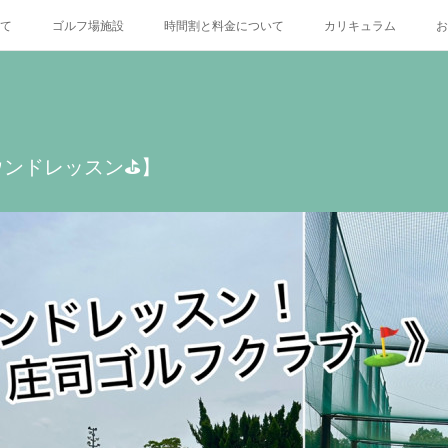
いて
ゴルフ場施設
時間割と料金について
カリキュラム
お
X
ンドレッスン⛳️】