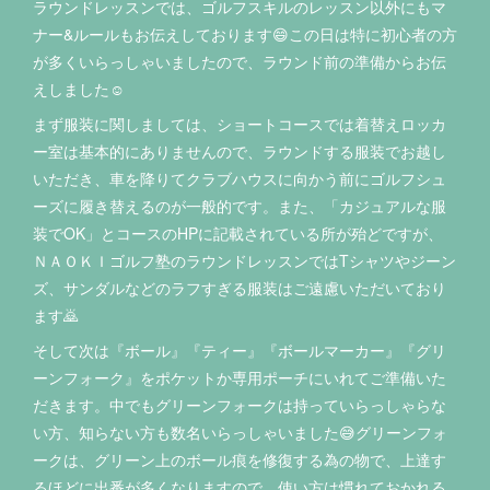
ラウンドレッスンでは、ゴルフスキルのレッスン以外にもマ
ナー&ルールもお伝えしております😄この日は特に初心者の方
が多くいらっしゃいましたので、ラウンド前の準備からお伝
えしました☺️
まず服装に関しましては、ショートコースでは着替えロッカ
ー室は基本的にありませんので、ラウンドする服装でお越し
いただき、車を降りてクラブハウスに向かう前にゴルフシュ
ーズに履き替えるのが一般的です。また、「カジュアルな服
装でOK」とコースのHPに記載されている所が殆どですが、
ＮＡＯＫＩゴルフ塾のラウンドレッスンではTシャツやジーン
ズ、サンダルなどのラフすぎる服装はご遠慮いただいており
ます🙇
そして次は『ボール』『ティー』『ボールマーカー』『グリ
ーンフォーク』をポケットか専用ポーチにいれてご準備いた
だきます。中でもグリーンフォークは持っていらっしゃらな
い方、知らない方も数名いらっしゃいました😅グリーンフォ
ークは、グリーン上のボール痕を修復する為の物で、上達す
るほどに出番が多くなりますので、使い方は慣れておかれる