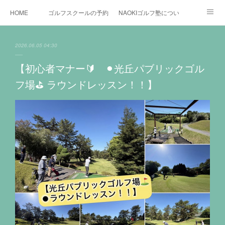
HOME
ゴルフスクールの予約状況
NAOKIゴルフ塾について
ゴルフ場施設
時間割と料金について
カリキュラム
2026.06.05 04:30
お役立ちゴルフ情報
BLOG
YouTube
【初心者マナー🔰 ⚫︎光丘パブリックゴル
フ場⛳️ ラウンドレッスン！！】
インスタグラム
X