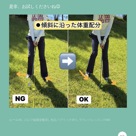
是非、お試しくださいね😉
ルール
(
4
)
ゴルフ知識全般
(
5
)
光丘パブリック
(
41
)
ラウンドレッスン
(
166
)