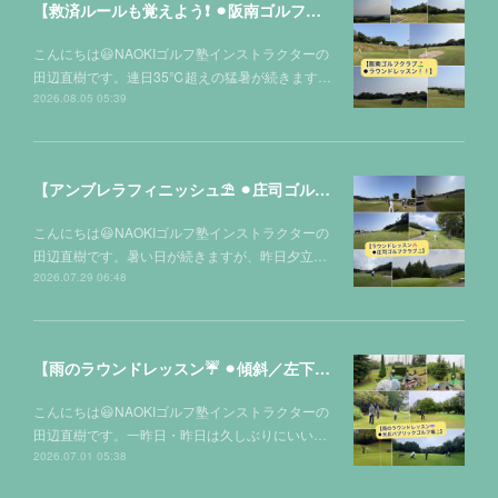
【救済ルールも覚えよう❗️ ⚫︎阪南ゴルフクラブ⛳️】
こんにちは😃NAOKIゴルフ塾インストラクターの
田辺直樹です。連日35℃超えの猛暑が続きます…
2026.08.05 05:39
【アンブレラフィニッシュ⛱️ ⚫︎庄司ゴルフクラブ⛳️】
こんにちは😃NAOKIゴルフ塾インストラクターの
田辺直樹です。暑い日が続きますが、昨日夕立…
2026.07.29 06:48
【雨のラウンドレッスン☔️ ⚫︎傾斜／左下りのアプローチ 2種類の打ち方‼️in光丘パブリックゴルフ場⛳️】
こんにちは😃NAOKIゴルフ塾インストラクターの
田辺直樹です。一昨日・昨日は久しぶりにいい…
2026.07.01 05:38