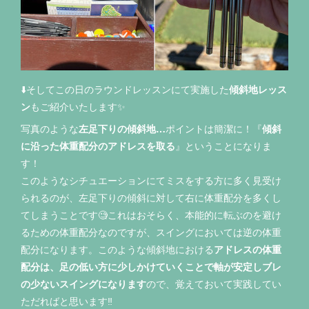
⬇️そしてこの日のラウンドレッスンにて実施した
傾斜地レッス
ン
もご紹介いたします✨
写真のような
左足下りの傾斜地…
ポイントは簡潔に！『
傾斜
に沿った体重配分のアドレスを取る
』ということになりま
す！
このようなシチュエーションにてミスをする方に多く見受け
られるのが、左足下りの傾斜に対して右に体重配分を多くし
てしまうことです🧐これはおそらく、本能的に転ぶのを避け
るための体重配分なのですが、スイングにおいては逆の体重
配分になります。このような傾斜地における
アドレスの体重
配分は、足の低い方に少しかけていくことで軸が安定しブレ
の少ないスイングになります
ので、覚えておいて実践してい
ただればと思います‼️