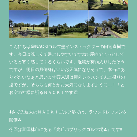
こんにちは😃NAOKIゴルフ塾インストラクターの田辺直樹で
す。今日は涼しくて過ごしやすいですね✨屋内でじっとして
いると寒く感じてくるくらいです。近畿が梅雨入りしたそう
ですが、明日の月例杯はいいお天気になりそうで、本当にあ
りがたいなぁと思います😇来週は屋外レッスンてんこ盛りの
週ですが、そちらも何とかお天気になりますように…！！と
お空の神様に祈るＮＡＯＫＩです👏
⬇️さて先週末のＮＡＯＫＩゴルフ塾では、ラウンドレッスンを
開催⛳
今回は富田林市にある『光丘パブリックゴルフ場⛳️』です‼️