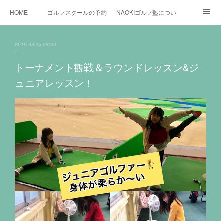
HOME
ゴルフスクールの予約状況
NAOKIゴルフ塾について
ゴルフ場施設
時間割と料金について
カリキュラム
2019.03.25 08:00
お役立ちゴルフ情報
BLOG
YouTube
トーナメント観戦＆ラウンドレッスン&ジ
ュニアレッスン！
インスタグラム
X