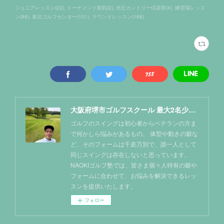
ジュニアレッスン
(
22
)
トーナメント観戦
(
2
)
光丘カントリー倶楽部
(
4
)
練習場レッス
ン
(
88
)
泉北ゴルフセンター
(
101
)
ラウンドレッスン
(
166
)
大阪府堺市ゴルフスクール 最大2名少人数レッスン NAOKIゴルフ塾
ゴルフのスイングは初心者からベテランの方ま
で何かしら悩みがあるもの。 体型や動きの癖な
ど、そのフォームは千差万別で、誰一人として
同じスイングは存在しないと思っています。
NAOKIゴルフ塾では、皆さま個々人特有の癖や
フォームに合わせて、お悩みを解決できるレッ
スンを提供いたします。
フォロー