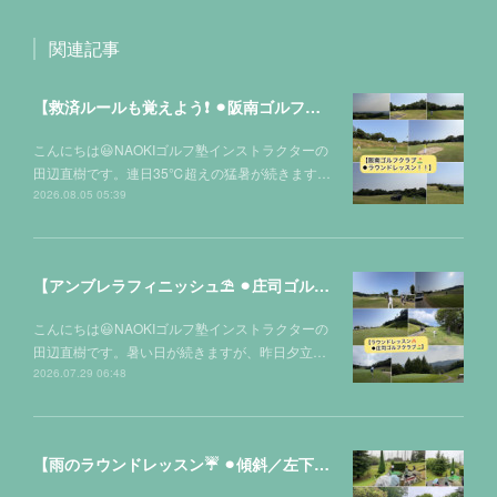
関連記事
【救済ルールも覚えよう❗️ ⚫︎阪南ゴルフクラブ⛳️】
こんにちは😃NAOKIゴルフ塾インストラクターの
田辺直樹です。連日35℃超えの猛暑が続きます…
2026.08.05 05:39
【アンブレラフィニッシュ⛱️ ⚫︎庄司ゴルフクラブ⛳️】
こんにちは😃NAOKIゴルフ塾インストラクターの
田辺直樹です。暑い日が続きますが、昨日夕立…
2026.07.29 06:48
【雨のラウンドレッスン☔️ ⚫︎傾斜／左下りのアプローチ 2種類の打ち方‼️in光丘パブリックゴルフ場⛳️】