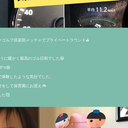
ーゴルフ倶楽部メッチャでプライベートラウンド⛳️

うに暖かく最高のゴル日和でした😆
°c😅
で体験したような気分でした。
をして保育園にお迎え🚲
た🥰