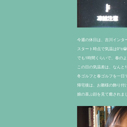
今週の休日は、吉川インタ
スタート時点で気温は0°c
でも1時間くらいで、春のよ
この日の気温差は、なんと15
冬ゴルフと春ゴルフを一日
帰宅後は、お雛様の飾り付け
娘の喜ぶ顔を見て癒されまし