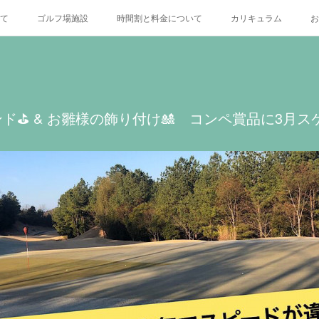
いて
ゴルフ場施設
時間割と料金について
カリキュラム
お
X
⛳️ & お雛様の飾り付け🎎 コンペ賞品に3月スケ