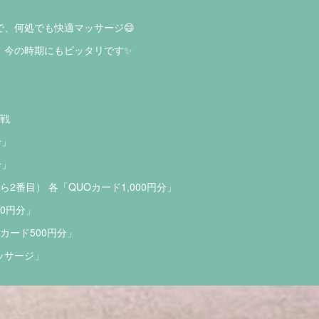
、何処でも快適マッサージ😄
、今の時期にもピッタリです✨
プ戦
分」
分」
2番目） 各「QUOカード1,000円分」
00円分」
カード500円分」
ッサージ」