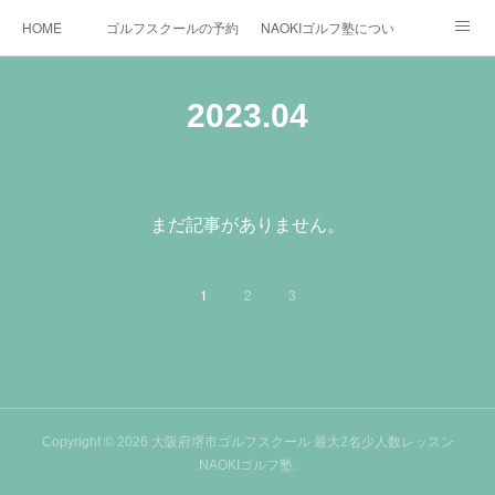
HOME
ゴルフスクールの予約状況
NAOKIゴルフ塾について
ゴルフ場施設
時間割と料金について
カリキュラム
2023
.
04
お役立ちゴルフ情報
BLOG
YouTube
インスタグラム
X
まだ記事がありません。
1
2
3
Copyright ©
2026
大阪府堺市ゴルフスクール 最大2名少人数レッスン
NAOKIゴルフ塾
.