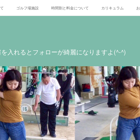
いて
ゴルフ場施設
時間割と料金について
カリキュラム
お
X
を入れるとフォローが綺麗になりますよ(^-^)