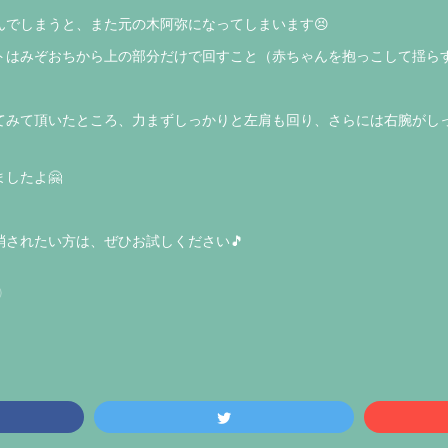
んでしまうと、また元の木阿弥になってしまいます😣
トはみぞおちから上の部分だけで回すこと（赤ちゃんを抱っこして揺らす
てみて頂いたところ、力まずしっかりと左肩も回り、さらには右腕がし
したよ🤗
消されたい方は、ぜひお試しください🎵
)