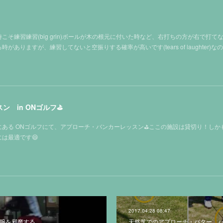
そ練習練習(big grin)ボールが木の根元に付いた時など、右打ちの方が右で打て
ありますが、練習してないと空振りする確率が高いです(tears of laughter)な
 in ONゴルフ⛳️
ある ONゴルフにて、アプローチ・バンカーレッスン⛳️ここの施設は貸切り！しか
は最適です😄
2017.04.28 08:47
左腕を邪魔する
天然芝でのアプローチ・パター、バン