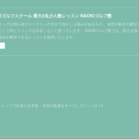
ゴルフスクール 最大2名少人数レッスン NAOKIゴルフ塾
イングは初心者からベテランの方まで何かしら悩みがあるもの。 体型や動きの癖な
として同じスイングは存在しないと思っています。 NAOKIゴルフ塾では、皆さま
悩みを解決できるレッスンを提供いたします。
ー
トップで出来た右手首・右肘の角度をキープしてインパクト❗️