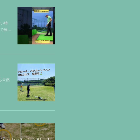
ない時
ので練…
も天然
カーレッスン！ in SG