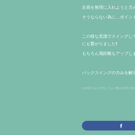
左肩を無理に入れようと力
そうならない為に…ポイン
この様な意識でスイングし
にも繋がりました❗️
もちろん飛距離もアップしま
バックスイングの力みを解
久米田ゴルフ
(
73
)
ゴルフ塾の日常
(
132