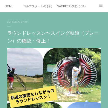
HOME
ゴルフスクールの予約状況
NAOKIゴルフ塾について
ゴルフ場施設
時間割と料金について
カリキュラム
2018.08.09 07:10
お役立ちゴルフ情報
BLOG
YouTube
ラウンドレッスン〜スイング軌道（プレー
ン）の確認・修正！
インスタグラム
X