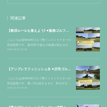
関連記事
【救済ルールも覚えよう❗️ ⚫︎阪南ゴルフクラブ⛳️】
こんにちは😃NAOKIゴルフ塾インストラクターの
田辺直樹です。連日35℃超えの猛暑が続きます…
2026.08.05 05:39
【アンブレラフィニッシュ⛱️ ⚫︎庄司ゴルフクラブ⛳️】
こんにちは😃NAOKIゴルフ塾インストラクターの
田辺直樹です。暑い日が続きますが、昨日夕立…
2026.07.29 06:48