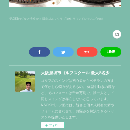
NAOKIのグルメ情報
(
54
)
阪南ゴルフクラブ
(
39
)
ラウンドレッスン
(
166
)
大阪府堺市ゴルフスクール 最大2名少人数レッスン NAOKIゴルフ塾
ゴルフのスイングは初心者からベテランの方ま
で何かしら悩みがあるもの。 体型や動きの癖な
ど、そのフォームは千差万別で、誰一人として
同じスイングは存在しないと思っています。
NAOKIゴルフ塾では、皆さま個々人特有の癖や
フォームに合わせて、お悩みを解決できるレッ
スンを提供いたします。
フォロー