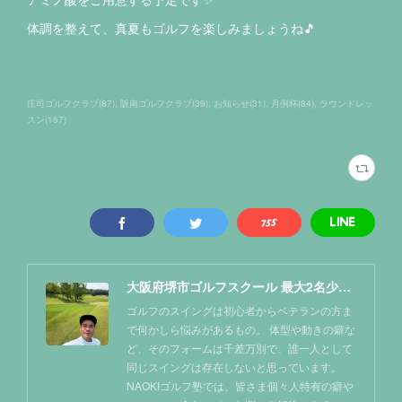
体調を整えて、真夏もゴルフを楽しみましょうね🎵
庄司ゴルフクラブ
(
87
)
阪南ゴルフクラブ
(
39
)
お知らせ
(
31
)
月例杯
(
84
)
ラウンドレッ
スン
(
167
)
大阪府堺市ゴルフスクール 最大2名少人数レッスン NAOKIゴルフ塾
ゴルフのスイングは初心者からベテランの方ま
で何かしら悩みがあるもの。 体型や動きの癖な
ど、そのフォームは千差万別で、誰一人として
同じスイングは存在しないと思っています。
NAOKIゴルフ塾では、皆さま個々人特有の癖や