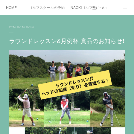
HOME
ゴルフスクールの予約状況
NAOKIゴルフ塾について
ゴルフ場施設
時間割と料金について
カリキュラム
2018.07.13 07:00
お役立ちゴルフ情報
BLOG
YouTube
ラウンドレッスン&月例杯 賞品のお知らせ❗️
インスタグラム
X