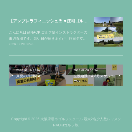
【アンブレラフィニッシュ⛱️ ⚫︎庄司ゴルフクラブ⛳️】
こんにちは😃NAOKIゴルフ塾インストラクターの
田辺直樹です。暑い日が続きますが、昨日夕立…
2026.07.29 06:48
2018.07.16 12:04
2018.07.08 06:54
真夏の月例杯🔥
左腰始動！& 8月スケジュ
ール
Copyright ©
2026
大阪府堺市ゴルフスクール 最大2名少人数レッスン
NAOKIゴルフ塾
.