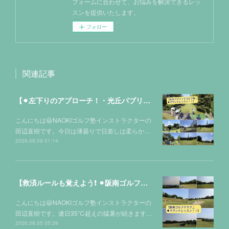
フォームに合わせて、お悩みを解決できるレッ
スンを提供いたします。
フォロー
関連記事
【⚫︎左下りのアプローチ！・光丘パブリックゴルフ場⛳️】
こんにちは😃NAOKIゴルフ塾インストラクターの
田辺直樹です。今日は薄曇りで日差しは柔らか…
2026.08.09 01:14
【救済ルールも覚えよう❗️ ⚫︎阪南ゴルフクラブ⛳️】
こんにちは😃NAOKIゴルフ塾インストラクターの
田辺直樹です。連日35℃超えの猛暑が続きます…
2026.08.05 05:39