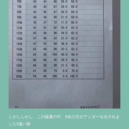
しかししかし、この猛暑の中、9名の方がアンダーを出されま
した❗️凄い😆