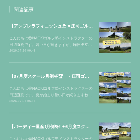
関連記事
【アンブレラフィニッシュ⛱️ ⚫︎庄司ゴルフクラブ⛳️】
こんにちは😃NAOKIゴルフ塾インストラクターの
田辺直樹です。暑い日が続きますが、昨日夕立…
2026.07.29 06:48
【07月度スクール月例杯🏆 ・庄司ゴルフクラブ⛳️】
こんにちは😃NAOKIゴルフ塾インストラクターの
田辺直樹です。夏が始まり暑い日が続きますね…
2026.07.21 05:11
【バーディー量産❗️月例杯‼️⚫︎6月度スクール月例杯🏆】
こんにちは😃NAOKIゴルフ塾インストラクターの