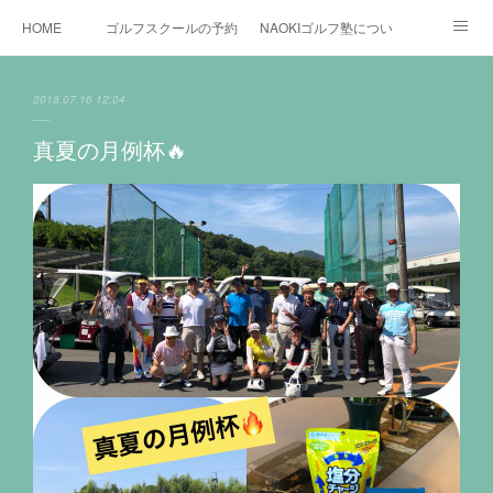
HOME
ゴルフスクールの予約状況
NAOKIゴルフ塾について
ゴルフ場施設
時間割と料金について
カリキュラム
2018.07.16 12:04
お役立ちゴルフ情報
BLOG
YouTube
真夏の月例杯🔥
インスタグラム
X