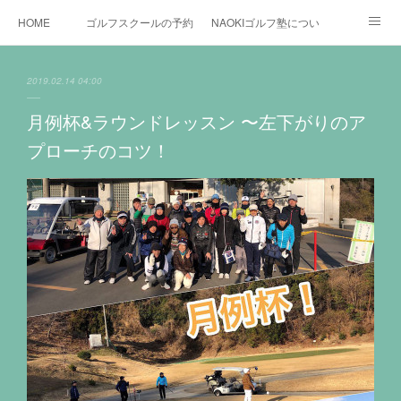
HOME
ゴルフスクールの予約状況
NAOKIゴルフ塾について
ゴルフ場施設
時間割と料金について
カリキュラム
2019.02.14 04:00
お役立ちゴルフ情報
BLOG
YouTube
月例杯&ラウンドレッスン 〜左下がりのア
プローチのコツ！
インスタグラム
X