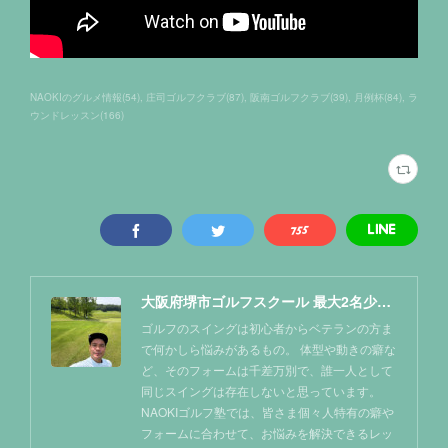
NAOKIのグルメ情報
(
54
)
庄司ゴルフクラブ
(
87
)
阪南ゴルフクラブ
(
39
)
月例杯
(
84
)
ラ
ウンドレッスン
(
166
)
大阪府堺市ゴルフスクール 最大2名少人数レッスン NAOKIゴルフ塾
ゴルフのスイングは初心者からベテランの方ま
で何かしら悩みがあるもの。 体型や動きの癖な
ど、そのフォームは千差万別で、誰一人として
同じスイングは存在しないと思っています。
NAOKIゴルフ塾では、皆さま個々人特有の癖や
フォームに合わせて、お悩みを解決できるレッ