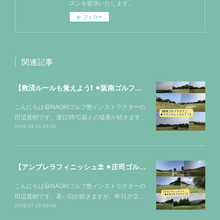
スンを提供いたします。
フォロー
関連記事
【救済ルールも覚えよう❗️ ⚫︎阪南ゴルフクラブ⛳️】
こんにちは😃NAOKIゴルフ塾インストラクターの
田辺直樹です。連日35℃超えの猛暑が続きます…
2026.08.05 05:39
【アンブレラフィニッシュ⛱️ ⚫︎庄司ゴルフクラブ⛳️】
こんにちは😃NAOKIゴルフ塾インストラクターの
田辺直樹です。暑い日が続きますが、昨日夕立…
2026.07.29 06:48